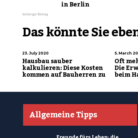
in Berlin
Vorheriger Beitrag
Das könnte Sie eben
23. July 2020
5. March 20
Hausbau sauber
Oft meh
kalkulieren: Diese Kosten
Die Er
kommen auf Bauherren zu
beim H
Allgemeine Tipps
Freunde fürs Leben: die