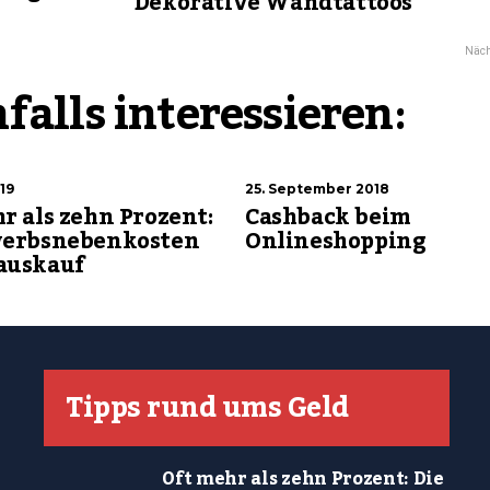
Dekorative Wandtattoos
Näch
falls interessieren:
19
25. September 2018
r als zehn Prozent:
Cashback beim
werbsnebenkosten
Onlineshopping
auskauf
Tipps rund ums Geld
Oft mehr als zehn Prozent: Die