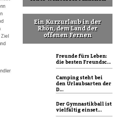
enn
en
Ein Kurzurlaub in der
nd
Rhön, dem Land der
m
offenen Fernen
 Ziel
und
Freunde fürs Leben:
die besten Freundsc...
ndler
Camping steht bei
den Urlaubsarten der
D...
Der Gymnastikball ist
vielfältig einset...