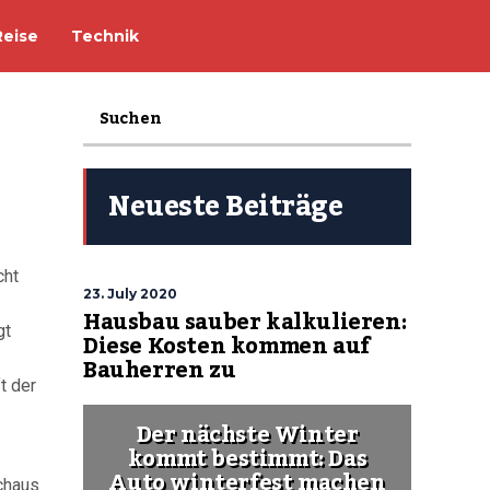
Reise
Technik
Neueste Beiträge
cht
23. July 2020
Hausbau sauber kalkulieren:
gt
Diese Kosten kommen auf
Bauherren zu
t der
Der nächste Winter
kommt bestimmt: Das
Auto winterfest machen
rchaus