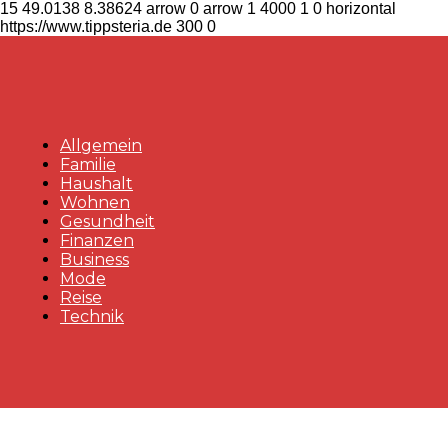
15
49.0138
8.38624
arrow
0
arrow
1
4000
1
0
horizontal
https://www.tippsteria.de
300
0
Allgemein
Familie
Haushalt
Wohnen
Gesundheit
Finanzen
Business
Mode
Reise
Technik