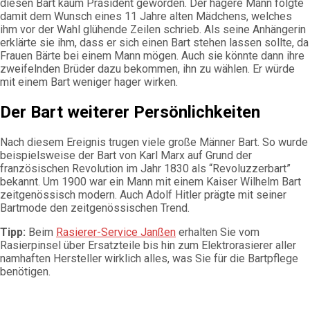
diesen Bart kaum Präsident geworden. Der hagere Mann folgte
damit dem Wunsch eines 11 Jahre alten Mädchens, welches
ihm vor der Wahl glühende Zeilen schrieb. Als seine Anhängerin
erklärte sie ihm, dass er sich einen Bart stehen lassen sollte, da
Frauen Bärte bei einem Mann mögen. Auch sie könnte dann ihre
zweifelnden Brüder dazu bekommen, ihn zu wählen. Er würde
mit einem Bart weniger hager wirken.
Der Bart weiterer Persönlichkeiten
Nach diesem Ereignis trugen viele große Männer Bart. So wurde
beispielsweise der Bart von Karl Marx auf Grund der
französischen Revolution im Jahr 1830 als “Revoluzzerbart”
bekannt. Um 1900 war ein Mann mit einem Kaiser Wilhelm Bart
zeitgenössisch modern. Auch Adolf Hitler prägte mit seiner
Bartmode den zeitgenössischen Trend.
Tipp:
Beim
Rasierer-Service Janßen
erhalten Sie vom
Rasierpinsel über Ersatzteile bis hin zum Elektrorasierer aller
namhaften Hersteller wirklich alles, was Sie für die Bartpflege
benötigen.