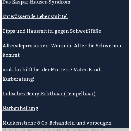
Das Kaspar-Hauser-Syndrom
Entwässernde Lebensmittel
Tipps und Hausmittel gegen Schweißfüße
Altersdepressionen: Wenn im Alter die Schwermut
kommt
mukiku hilft bei der Mutter- / Vater-Kind-
Kurberatung!
Indisches Remy-Echthaar (Tempelhaar)
Narbenheilung
Mückenstiche & Co: Behandeln und vorbeugen
© 2020 TIPPsteria. ALL RIGHTS RESERVED.