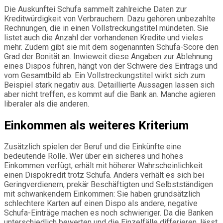
Die Auskunftei Schufa sammelt zahlreiche Daten zur
Kreditwürdigkeit von Verbrauchern. Dazu gehören unbezahlte
Rechnungen, die in einen Vollstreckungstitel mündeten. Sie
listet auch die Anzahl der vorhandenen Kredite und vieles
mehr. Zudem gibt sie mit dem sogenannten Schufa-Score den
Grad der Bonität an. Inwieweit diese Angaben zur Ablehnung
eines Dispos führen, hängt von der Schwere des Eintrags und
vom Gesamtbild ab. Ein Vollstreckungstitel wirkt sich zum
Beispiel stark negativ aus. Detaillierte Aussagen lassen sich
aber nicht treffen, es kommt auf die Bank an. Manche agieren
liberaler als die anderen.
Einkommen als weiteres Kriterium
Zusätzlich spielen der Beruf und die Einkünfte eine
bedeutende Rolle. Wer über ein sicheres und hohes
Einkommen verfügt, erhält mit höherer Wahrscheinlichkeit
einen Dispokredit trotz Schufa. Anders verhält es sich bei
Geringverdienern, prekär Beschäftigten und Selbstständigen
mit schwankendem Einkommen: Sie haben grundsätzlich
schlechtere Karten auf einen Dispo als andere, negative
Schufa-Einträge machen es noch schwieriger. Da die Banken
unterschiedlich bewerten und die Einzelfälle differieren, lässt