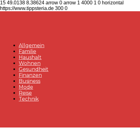
15
49.0138
8.38624
arrow
0
arrow
1
4000
1
0
horizontal
https://www.tippsteria.de
300
0
Allgemein
Familie
Haushalt
Wohnen
Gesundheit
Finanzen
Business
Mode
Reise
Technik