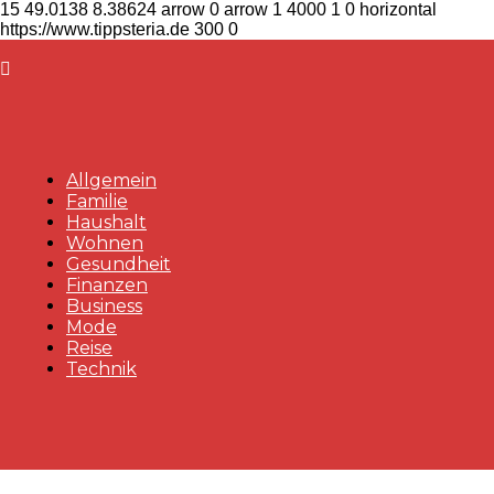
15
49.0138
8.38624
arrow
0
arrow
1
4000
1
0
horizontal
https://www.tippsteria.de
300
0
Allgemein
Familie
Haushalt
Wohnen
Gesundheit
Finanzen
Business
Mode
Reise
Technik