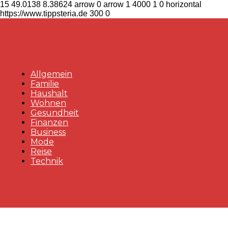
15
49.0138
8.38624
arrow
0
arrow
1
4000
1
0
horizontal
https://www.tippsteria.de
300
0
Allgemein
Familie
Haushalt
Wohnen
Gesundheit
Finanzen
Business
Mode
Reise
Technik