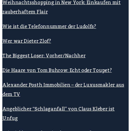
Weihnachtsshopping in New York: Einkaufen mit
zauberhaftem Flair
Wie ist die Telefonnummer der Ludolfs?
Wer war Dieter Zlof?
The Biggest Loser: Vorher/Nachher
Die Haare von Tom Buhrow: Echt oder Toupet?
Alexander Posth Immobilien – der Luxusmakler aus
dem TV
Angeblicher “Schlaganfall” von Claus Kleber ist
Unfug