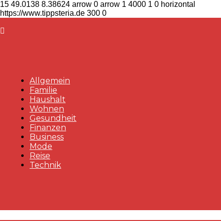
15
49.0138
8.38624
arrow
0
arrow
1
4000
1
0
horizontal
https://www.tippsteria.de
300
0
Allgemein
Familie
Haushalt
Wohnen
Gesundheit
Finanzen
Business
Mode
Reise
Technik