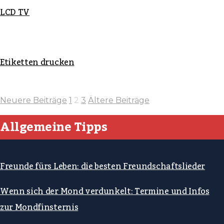
LCD TV
Etiketten drucken
Neuere Beiträge
1
2
3
Ältere Beiträge
Allgemeine Tipps
Freunde fürs Leben: die besten Freundschaftslieder
Wenn sich der Mond verdunkelt: Termine und Infos
zur Mondfinsternis