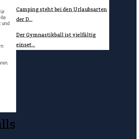
Camping steht bei den Urlaubsarten
für
der D...
lle
t und
Der Gymnastikball ist vielfältig
einset...
rn
ren.
lls