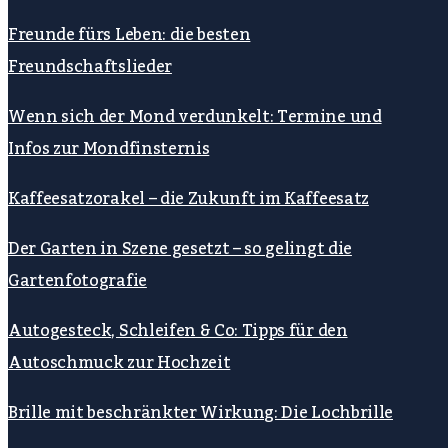
Freunde fürs Leben: die besten
Freundschaftslieder
Wenn sich der Mond verdunkelt: Termine und
Infos zur Mondfinsternis
Kaffeesatzorakel – die Zukunft im Kaffeesatz
Der Garten in Szene gesetzt – so gelingt die
Gartenfotografie
Autogesteck, Schleifen & Co: Tipps für den
Autoschmuck zur Hochzeit
Brille mit beschränkter Wirkung: Die Lochbrille