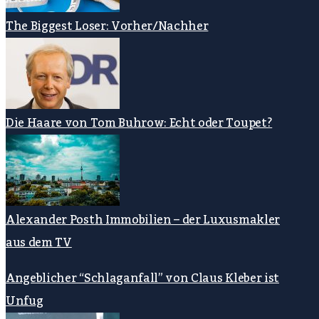
The Biggest Loser: Vorher/Nachher
Die Haare von Tom Buhrow: Echt oder Toupet?
Alexander Posth Immobilien – der Luxusmakler
aus dem TV
Angeblicher “Schlaganfall” von Claus Kleber ist
Unfug