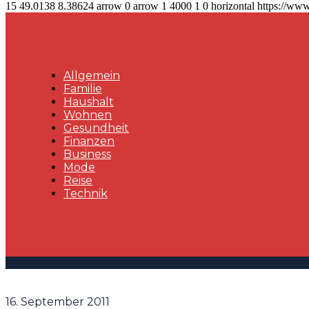
15
49.0138
8.38624
arrow
0
arrow
1
4000
1
0
horizontal
https://www
Allgemein
Familie
Haushalt
Wohnen
Gesundheit
Finanzen
Business
Mode
Reise
Technik
16. September 2011