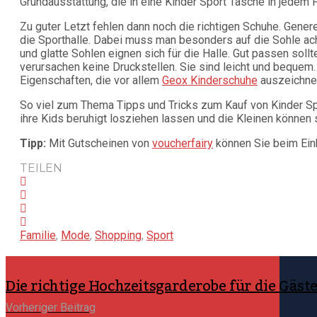
Grundausstattung, die in eine Kinder Sport Tasche in jedem F
Zu guter Letzt fehlen dann noch die richtigen Schuhe. Gener
die Sporthalle. Dabei muss man besonders auf die Sohle acht
und glatte Sohlen eignen sich für die Halle. Gut passen sollt
verursachen keine Druckstellen. Sie sind leicht und bequem
Eigenschaften, die vor allem
Geox Kinderschuhe
auszeichne
So viel zum Thema Tipps und Tricks zum Kauf von Kinder Sp
ihre Kids beruhigt losziehen lassen und die Kleinen können s
Tipp:
Mit Gutscheinen von
voucherfairy
können Sie beim Eink
TEILEN
Familie
,
Mode
,
Shopping
,
Sport
Die richtige Hochzeitsgarderobe für die Gäst
Vorheriger Beitrag