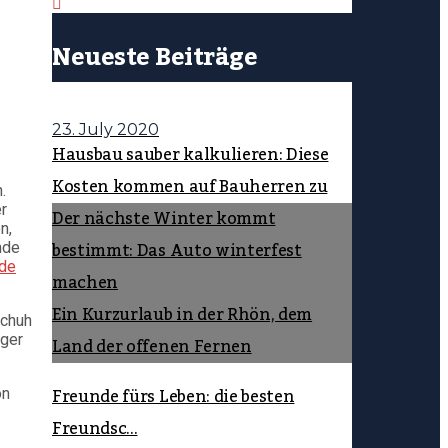
Neueste Beiträge
23. July 2020
Hausbau sauber kalkulieren: Diese
Kosten kommen auf Bauherren zu
.
r
Der nächste Winter kommt
n,
bestimmt: Das Auto winterfest
nde
ode
machen
Ein Kurzurlaub in der Rhön, dem
nger
Land der offenen Fernen
Freunde fürs Leben: die besten
on
Freundsc...