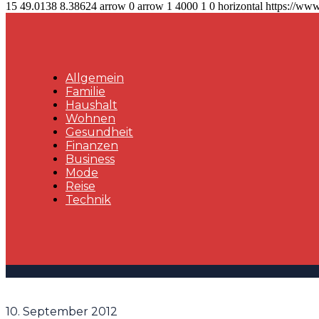
15
49.0138
8.38624
arrow
0
arrow
1
4000
1
0
horizontal
https://www
Allgemein
Familie
Haushalt
Wohnen
Gesundheit
Finanzen
Business
Mode
Reise
Technik
10. September 2012