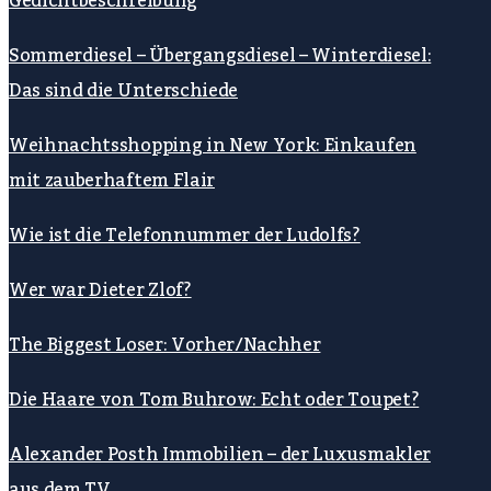
Gedichtbeschreibung
Sommerdiesel – Übergangsdiesel – Winterdiesel:
Das sind die Unterschiede
Weihnachtsshopping in New York: Einkaufen
mit zauberhaftem Flair
Wie ist die Telefonnummer der Ludolfs?
Wer war Dieter Zlof?
The Biggest Loser: Vorher/Nachher
Die Haare von Tom Buhrow: Echt oder Toupet?
Alexander Posth Immobilien – der Luxusmakler
aus dem TV