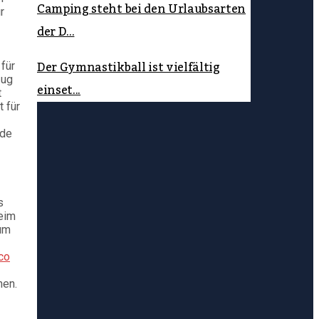
Camping steht bei den Urlaubsarten
r
der D...
Der Gymnastikball ist vielfältig
für
zug
einset...
t
t für
nde
s
eim
 um
co
hen.