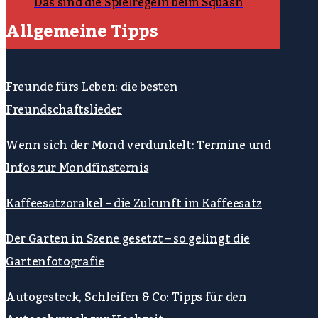
Das sind die Spielregeln beim Squash
Allgemeine Tipps
Freunde fürs Leben: die besten
Freundschaftslieder
Wenn sich der Mond verdunkelt: Termine und
Infos zur Mondfinsternis
Kaffeesatzorakel – die Zukunft im Kaffeesatz
Der Garten in Szene gesetzt – so gelingt die
Gartenfotografie
Autogesteck, Schleifen & Co: Tipps für den