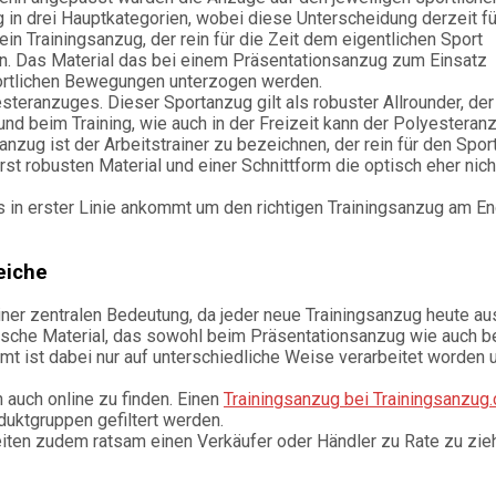
 in drei Hauptkategorien, wobei diese Unterscheidung derzeit fü
 ein Trainingsanzug, der rein für die Zeit dem eigentlichen Sport
nn. Das Material das bei einem Präsentationsanzug zum Einsatz
sportlichen Bewegungen unterzogen werden.
teranzuges. Dieser Sportanzug gilt als robuster Allrounder, der 
und beim Training, wie auch in der Freizeit kann der Polyesteran
anzug ist der Arbeitstrainer zu bezeichnen, der rein für den Spor
rst robusten Material und einer Schnittform die optisch eher nich
es in erster Linie ankommt um den richtigen Trainingsanzug am E
eiche
ner zentralen Bedeutung, da jeder neue Trainingsanzug heute au
ische Material, das sowohl beim Präsentationsanzug wie auch b
t ist dabei nur auf unterschiedliche Weise verarbeitet worden
 auch online zu finden. Einen
Trainingsanzug bei Trainingsanzug.
uktgruppen gefiltert werden.
eiten zudem ratsam einen Verkäufer oder Händler zu Rate zu zie