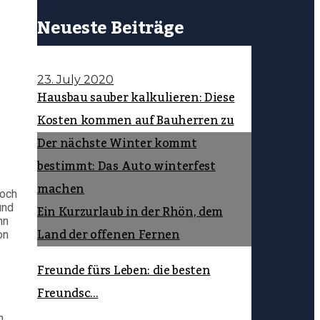
Neueste Beiträge
23. July 2020
Hausbau sauber kalkulieren: Diese
Kosten kommen auf Bauherren zu
Der nächste Winter kommt
bestimmt: Das Auto winterfest
machen
Doch
Ein Kurzurlaub in der Rhön, dem
und
nn
Land der offenen Fernen
on
Freunde fürs Leben: die besten
Freundsc...
n