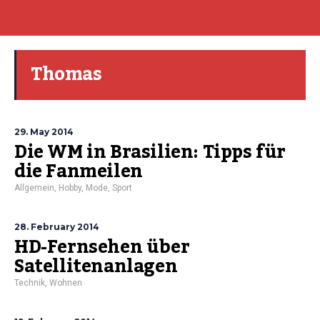
Thomas
29. May 2014
Die WM in Brasilien: Tipps für
die Fanmeilen
Allgemein
,
Hobby
,
Mode
,
Sport
28. February 2014
HD-Fernsehen über
Satellitenanlagen
Technik
,
Wohnen