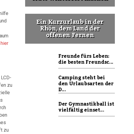
ilfe
Ein Kurzurlaub in der
 und
Rhön, dem Land der
offenen Fernen
kaum
e
hier
Freunde fürs Leben:
die besten Freundsc...
Camping steht bei
n LCD-
den Urlaubsarten der
fen zu
D...
ielle
es
Der Gymnastikball ist
rch
vielfältig einset...
eben
nes
t zu