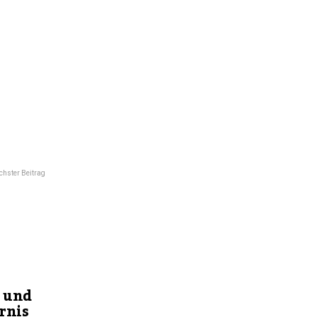
hster Beitrag
 und
rnis