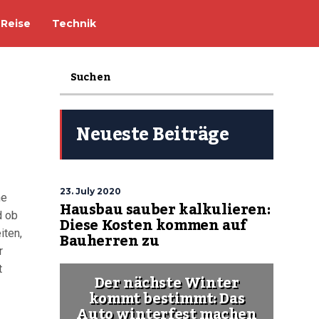
Reise
Technik
Neueste Beiträge
23. July 2020
ne
Hausbau sauber kalkulieren:
d ob
Diese Kosten kommen auf
iten,
Bauherren zu
r
t
Der nächste Winter
kommt bestimmt: Das
Auto winterfest machen