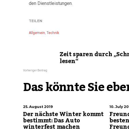
den Dienstleistungen.
TEILEN
Allgemein
,
Technik
Zeit sparen durch „Sch
lesen“
Vorheriger Beitrag
Das könnte Sie eben
25. August 2019
10. July 20
Der nächste Winter kommt
Freund
bestimmt: Das Auto
beste
winterfest machen
Freund