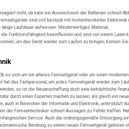
eagiert nicht, da kann ein Auswechseln der Batterien schnell Abh
Fernsehgeräte sind voll bestück mit hochentwickelter Elektronik
 lange Laufdauer aufweisen. Minderwertiges Material,
n die Funktionsfähigkeit beeinflussen und sind von einem Laien 
n können, um das Gerät wieder zum Laufen zu bringen, können Si
hnik
. Ob es sich um ein älteres Fernsehgerät oder um einen moderne
st hat das Fachpersonal, um jedes Fernsehgerät wieder zum Lau
erden, so ist die Neuanschaffung doch eine beträchtliche finanz
ratur durch einen Experten machen zu lassen, als gleich ein neu
, auch in Bereichen der Informatik und Elektronik, unterstützt du
n der Fernsehtechniker schnell Aussagen zu Fehler treffen. N
 umfangreichen Service. Auch die ordnungsgemäße Entsorgung ei
fachmännische Beratung zu einem neuen Fernsehgerät gehören of