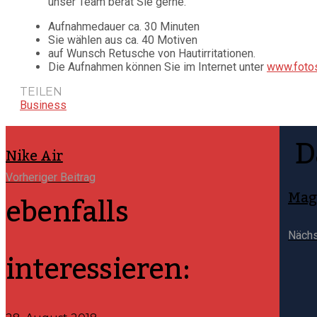
unser Team berät Sie gerne.
Aufnahmedauer ca. 30 Minuten
Sie wählen aus ca. 40 Motiven
auf Wunsch Retusche von Hautirritationen.
Die Aufnahmen können Sie im Internet unter
www.foto
TEILEN
Business
D
Nike Air
Vorheriger Beitrag
ebenfalls
Maga
Nächs
interessieren: