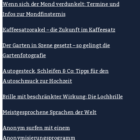
Wenn sich der Mond verdunkelt: Termine und
Infos zur Mondfinsternis
Kaffeesatzorakel – die Zukunft im Kaffeesatz
Der Garten in Szene gesetzt – so gelingt die
Gartenfotografie
Autogesteck, Schleifen & Co: Tipps für den
Autoschmuck zur Hochzeit
Brille mit beschränkter Wirkung: Die Lochbrille
Meistgesprochene Sprachen der Welt
Anonym surfen mit einem
Anonymisierungsprogramm