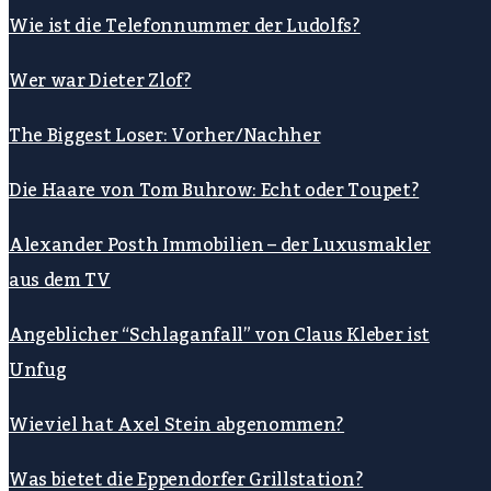
Wie ist die Telefonnummer der Ludolfs?
Wer war Dieter Zlof?
The Biggest Loser: Vorher/Nachher
Die Haare von Tom Buhrow: Echt oder Toupet?
Alexander Posth Immobilien – der Luxusmakler
aus dem TV
Angeblicher “Schlaganfall” von Claus Kleber ist
Unfug
Wieviel hat Axel Stein abgenommen?
Was bietet die Eppendorfer Grillstation?