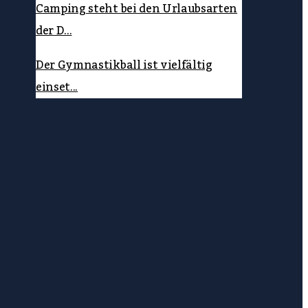
Camping steht bei den Urlaubsarten
der D...
Der Gymnastikball ist vielfältig
einset...