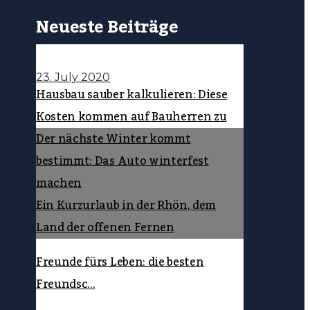
Neueste Beiträge
23. July 2020
Hausbau sauber kalkulieren: Diese
Kosten kommen auf Bauherren zu
Der nächste Winter kommt
bestimmt: Das Auto winterfest
machen
Ein Kurzurlaub in der Rhön, dem
Land der offenen Fernen
Freunde fürs Leben: die besten
Freundsc...