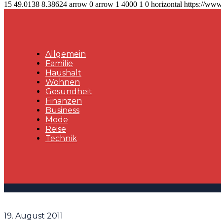
15
49.0138
8.38624
arrow
0
arrow
1
4000
1
0
horizontal
https://www
Allgemein
Familie
Haushalt
Wohnen
Gesundheit
Finanzen
Business
Mode
Reise
Technik
19. August 2011