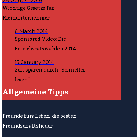
28. August 2018
Wichtige Gesetze für
Kleinunternehmer
6. March 2014
Sponsored Video: Die
Betriebsratswahlen 2014
15. January 2014
Zeit sparen durch „Schneller
lesen“
Allgemeine Tipps
Freunde fürs Leben: die besten
Freundschaftslieder