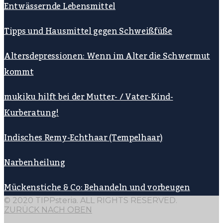
Entwässernde Lebensmittel
Tipps und Hausmittel gegen Schweißfüße
Altersdepressionen: Wenn im Alter die Schwermut
kommt
mukiku hilft bei der Mutter- / Vater-Kind-
Kurberatung!
Indisches Remy-Echthaar (Tempelhaar)
Narbenheilung
Mückenstiche & Co: Behandeln und vorbeugen
© 2020 TIPPsteria. ALL RIGHTS RESERVED.
ZURÜCK NACH OBEN