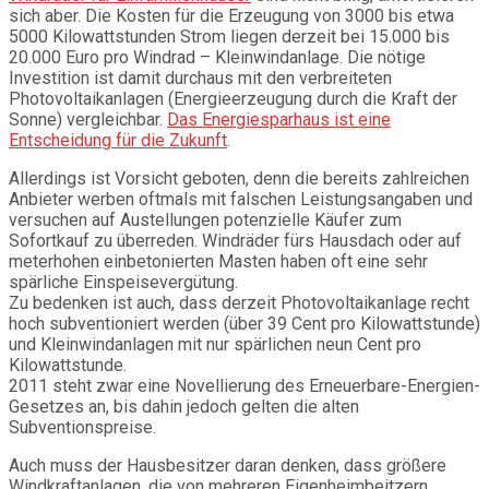
sich aber. Die Kosten für die Erzeugung von 3000 bis etwa
5000 Kilowattstunden Strom liegen derzeit bei 15.000 bis
20.000 Euro pro Windrad – Kleinwindanlage. Die nötige
Investition ist damit durchaus mit den verbreiteten
Photovoltaikanlagen (Energieerzeugung durch die Kraft der
Sonne) vergleichbar.
Das Energiesparhaus ist eine
Entscheidung für die Zukunft
.
Allerdings ist Vorsicht geboten, denn die bereits zahlreichen
Anbieter werben oftmals mit falschen Leistungsangaben und
versuchen auf Austellungen potenzielle Käufer zum
Sofortkauf zu überreden. Windräder fürs Hausdach oder auf
meterhohen einbetonierten Masten haben oft eine sehr
spärliche Einspeisevergütung.
Zu bedenken ist auch, dass derzeit Photovoltaikanlage recht
hoch subventioniert werden (über 39 Cent pro Kilowattstunde)
und Kleinwindanlagen mit nur spärlichen neun Cent pro
Kilowattstunde.
2011 steht zwar eine Novellierung des Erneuerbare-Energien-
Gesetzes an, bis dahin jedoch gelten die alten
Subventionspreise.
Auch muss der Hausbesitzer daran denken, dass größere
Windkraftanlagen, die von mehreren Eigenheimbeitzern