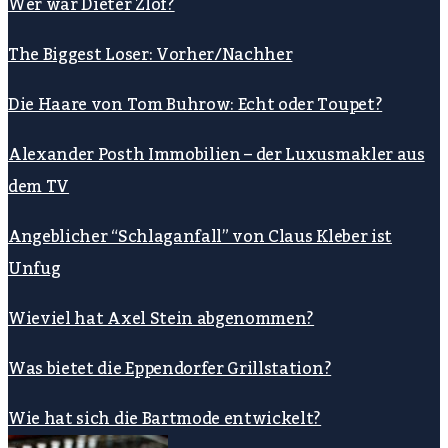
Wer war Dieter Zlof?
The Biggest Loser: Vorher/Nachher
Die Haare von Tom Buhrow: Echt oder Toupet?
Alexander Posth Immobilien – der Luxusmakler aus
dem TV
Angeblicher “Schlaganfall” von Claus Kleber ist
Unfug
Wieviel hat Axel Stein abgenommen?
Was bietet die Eppendorfer Grillstation?
Wie hat sich die Bartmode entwickelt?