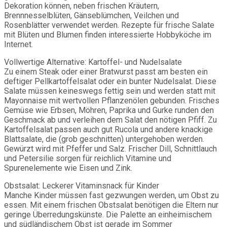
Dekoration können, neben frischen Kräutern,
Brennnesselblüten, Gänseblümchen, Veilchen und
Rosenblätter verwendet werden. Rezepte für frische Salate
mit Blüten und Blumen finden interessierte Hobbyköche im
Internet.
Vollwertige Alternative: Kartoffel- und Nudelsalate
Zu einem Steak oder einer Bratwurst passt am besten ein
deftiger Pellkartoffelsalat oder ein bunter Nudelsalat. Diese
Salate müssen keineswegs fettig sein und werden statt mit
Mayonnaise mit wertvollen Pflanzenölen gebunden. Frisches
Gemüse wie Erbsen, Möhren, Paprika und Gurke runden den
Geschmack ab und verleihen dem Salat den nötigen Pfiff. Zu
Kartoffelsalat passen auch gut Rucola und andere knackige
Blattsalate, die (grob geschnitten) untergehoben werden.
Gewürzt wird mit Pfeffer und Salz. Frischer Dill, Schnittlauch
und Petersilie sorgen für reichlich Vitamine und
Spurenelemente wie Eisen und Zink.
Obstsalat: Leckerer Vitaminsnack für Kinder
Manche Kinder müssen fast gezwungen werden, um Obst zu
essen. Mit einem frischen Obstsalat benötigen die Eltern nur
geringe Überredungskünste. Die Palette an einheimischem
und südländischem Obst ist gerade im Sommer