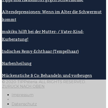
Tipps und Hausmittel gegen Schweißfüße
Altersdepressionen: Wenn im Alter die Schwermut
kommt
mukiku hilft bei der Mutter- / Vater-Kind-
Kurberatung!
Indisches Remy-Echthaar (Tempelhaar)
Narbenheilung
Mückenstiche & Co: Behandeln und vorbeugen
© 2020 TIPPsteria. ALL RIGHTS RESERVED.
ZURÜCK NACH OBEN
Impressum
Datenschutz