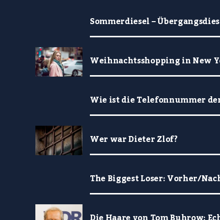
Sommerdiesel – Übergangsdiese
Weihnachtsshopping in New Yo
Wie ist die Telefonnummer der
Wer war Dieter Zlof?
The Biggest Loser: Vorher/Nac
Die Haare von Tom Buhrow: Ech