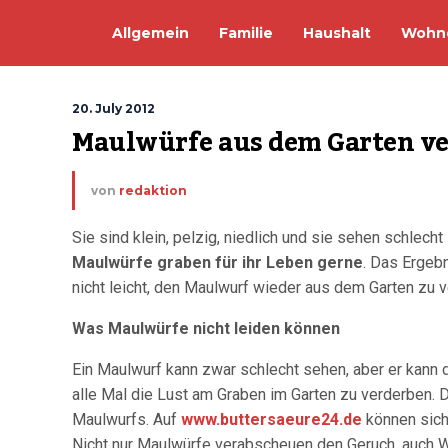
Allgemein
Familie
Haushalt
Wohn
20. July 2012
Maulwürfe aus dem Garten ver
von
redaktion
Sie sind klein, pelzig, niedlich und sie sehen schlec
Maulwürfe graben für ihr Leben gerne
. Das Ergeb
nicht leicht, den Maulwurf wieder aus dem Garten zu ve
Was Maulwürfe nicht leiden können
Ein Maulwurf kann zwar schlecht sehen, aber er kann d
alle Mal die Lust am Graben im Garten zu verderben. D
Maulwurfs. Auf
www.buttersaeure24.de
können sich 
Nicht nur Maulwürfe verabscheuen den Geruch, auch Wü