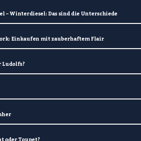
l – Winterdiesel: Das sind die Unterschiede
rk: Einkaufen mit zauberhaftem Flair
 Ludolfs?
hher
t oder Toupet?