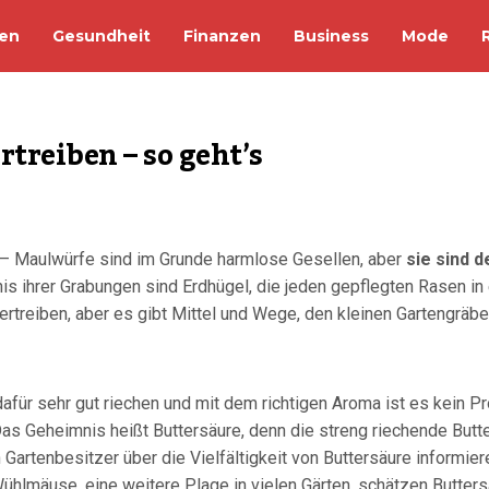
en
Gesundheit
Finanzen
Business
Mode
treiben – so geht’s
ht – Maulwürfe sind im Grunde harmlose Gesellen, aber
sie sind 
nis ihrer Grabungen sind Erdhügel, die jeden gepflegten Rasen i
rtreiben, aber es gibt Mittel und Wege, den kleinen Gartengräber
afür sehr gut riechen und mit dem richtigen Aroma ist es kein Pr
as Geheimnis heißt Buttersäure, denn die streng riechende Butte
Gartenbesitzer über die Vielfältigkeit von Buttersäure informie
hlmäuse, eine weitere Plage in vielen Gärten, schätzen Butters