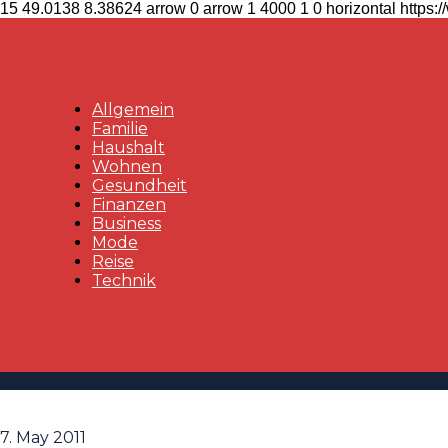
15
49.0138
8.38624
arrow
0
arrow
1
4000
1
0
horizontal
https:
Allgemein
Familie
Haushalt
Wohnen
Gesundheit
Finanzen
Business
Mode
Reise
Technik
7. May 2011