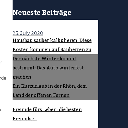
Neueste Beiträge
23. July 2020
Hausbau sauber kalkulieren: Diese
Kosten kommen auf Bauherren zu
Der nächste Winter kommt
r
bestimmt: Das Auto winterfest
machen
rde
Ein Kurzurlaub in der Rhön, dem
Land der offenen Fernen
Freunde fürs Leben: die besten
s
Freundsc...