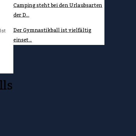
Camping steht bei den Urlaubsarten
der D...
Der Gymnastikball ist vielfältig
Ist
einset...
lls