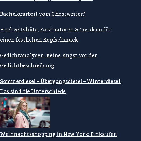
Bachelorarbeit vom Ghostwriter?
Hochzeitshüte, Faszinatoren & Co: Ideen für
einen festlichen Kopfschmuck
Gedichtanalysen: Keine Angst vor der
Gedichtbeschreibung
Sommerdiesel – Übergangsdiesel – Winterdiesel:
Das sind die Unterschiede
Weihnachtsshopping in New York: Einkaufen