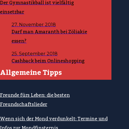
Der Gymnastikball ist vielfältig
einsetzbar
27. November 2018
Darf man Amaranth bei Zöliakie
essen?
25. September 2018
Cashback beim Onlineshopping
Allgemeine Tipps
Freunde fürs Leben: die besten
Freundschaftslieder
Wenn sich der Mond verdunkelt: Termine und
Infos zur Mondfinsternis