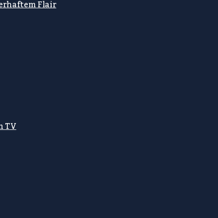
erhaftem Flair
m TV