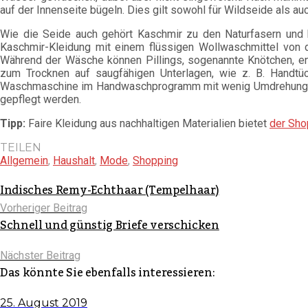
auf der Innenseite bügeln. Dies gilt sowohl für Wildseide als a
Wie die Seide auch gehört Kaschmir zu den Naturfasern und 
Kaschmir-Kleidung mit einem flüssigen Wollwaschmittel von 
Während der Wäsche können Pillings, sogenannte Knötchen, en
zum Trocknen auf saugfähigen Unterlagen, wie z. B. Handtüc
Waschmaschine im Handwaschprogramm mit wenig Umdrehungen
gepflegt werden.
Tipp:
Faire Kleidung aus nachhaltigen Materialien bietet
der Sho
TEILEN
Allgemein
,
Haushalt
,
Mode
,
Shopping
Indisches Remy-Echthaar (Tempelhaar)
Vorheriger Beitrag
Schnell und günstig Briefe verschicken
Nächster Beitrag
Das könnte Sie ebenfalls interessieren:
25. August 2019