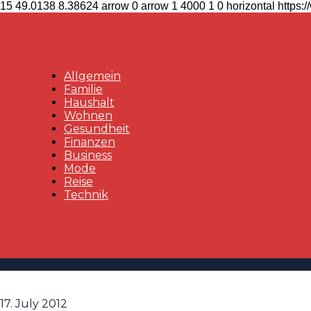
15
49.0138
8.38624
arrow
0
arrow
1
4000
1
0
horizontal
https:
Allgemein
Familie
Haushalt
Wohnen
Gesundheit
Finanzen
Business
Mode
Reise
Technik
17. July 2012