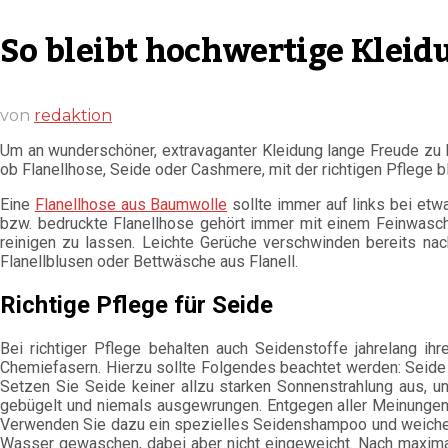
So bleibt hochwertige Kleid
von
redaktion
Um an wunderschöner, extravaganter Kleidung lange Freude zu ha
ob Flanellhose, Seide oder Cashmere, mit der richtigen Pflege bl
Eine
Flanellhose aus Baumwolle
sollte immer auf links bei et
bzw. bedruckte Flanellhose gehört immer mit einem Feinwasch
reinigen zu lassen. Leichte Gerüche verschwinden bereits nac
Flanellblusen oder Bettwäsche aus Flanell.
Richtige Pflege für Seide
Bei richtiger Pflege behalten auch Seidenstoffe jahrelang i
Chemiefasern. Hierzu sollte Folgendes beachtet werden: Seide 
Setzen Sie Seide keiner allzu starken Sonnenstrahlung aus, u
gebügelt und niemals ausgewrungen. Entgegen aller Meinungen
Verwenden Sie dazu ein spezielles Seidenshampoo und weichen
Wasser gewaschen, dabei aber nicht eingeweicht. Nach maximal