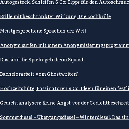
Autogesteck, Schleifen & Co: Tipps für den Autoschmuc
Brille mit beschränkter Wirkung: Die Lochbrille
Meistgesprochene Sprachen der Welt
Anonym surfen mit einem Anonymisierungsprogram
Das sind die Spielregeln beim Squash
Bachelorarbeit vom Ghostwriter?
Hochzeitshüte, Faszinatoren & Co: Ideen für einen fes
Gedichtanalysen: Keine Angst vor der Gedichtbeschre
Sommerdiesel – Übergangsdiesel – Winterdiesel: Das si