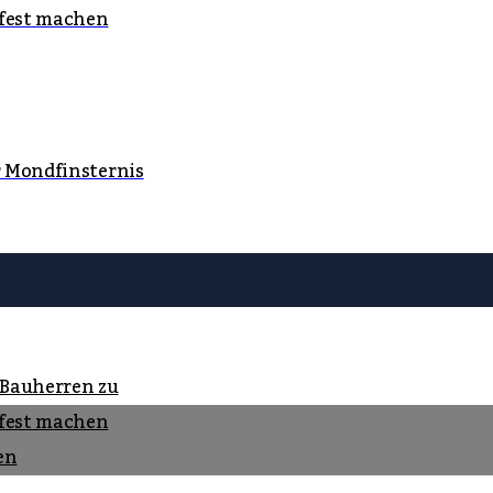
fest machen
r Mondfinsternis
 Bauherren zu
fest machen
en