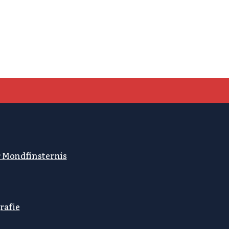
r Mondfinsternis
rafie