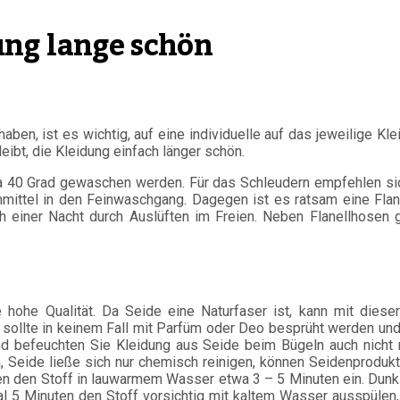
ung lange schön
ben, ist es wichtig, auf eine individuelle auf das jeweilige Kl
eibt, die Kleidung einfach länger schön.
wa 40 Grad gewaschen werden. Für das Schleudern empfehlen si
mittel in den Feinwaschgang. Dagegen ist es ratsam eine Flan
h einer Nacht durch Auslüften im Freien. Neben Flanellhosen g
hre hohe Qualität. Da Seide eine Naturfaser ist, kann mit di
sollte in keinem Fall mit Parfüm oder Deo besprüht werden und
nd befeuchten Sie Kleidung aus Seide beim Bügeln auch nicht m
, Seide ließe sich nur chemisch reinigen, können Seidenprod
 den Stoff in lauwarmem Wasser etwa 3 – 5 Minuten ein. Dunkl
 5 Minuten den Stoff vorsichtig mit kaltem Wasser ausspülen, 