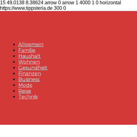
15
49.0138
8.38624
arrow
0
arrow
1
4000
1
0
horizontal
https://www.tippsteria.de
300
0
Allgemein
Familie
Haushalt
Wohnen
Gesundheit
Finanzen
Business
Mode
Reise
Technik