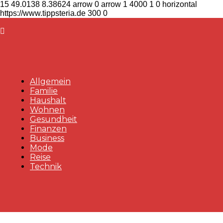
15
49.0138
8.38624
arrow
0
arrow
1
4000
1
0
horizontal
https://www.tippsteria.de
300
0
Allgemein
Familie
Haushalt
Wohnen
Gesundheit
Finanzen
Business
Mode
Reise
Technik