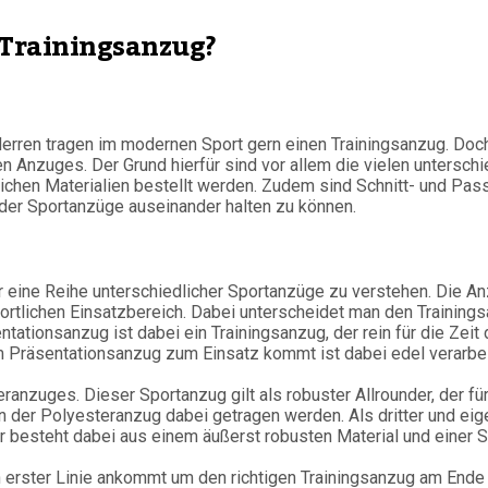
 Trainingsanzug?
rren tragen im modernen Sport gern einen Trainingsanzug. Doch
n Anzuges. Der Grund hierfür sind vor allem die vielen untersch
dlichen Materialien bestellt werden. Zudem sind Schnitt- und P
n der Sportanzüge auseinander halten zu können.
 für eine Reihe unterschiedlicher Sportanzüge zu verstehen. Die 
rtlichen Einsatzbereich. Dabei unterscheidet man den Trainings
entationsanzug ist dabei ein Trainingsanzug, der rein für die Zei
 Präsentationsanzug zum Einsatz kommt ist dabei edel verarbeit
anzuges. Dieser Sportanzug gilt als robuster Allrounder, der für
n der Polyesteranzug dabei getragen werden. Als dritter und eige
er besteht dabei aus einem äußerst robusten Material und einer Sc
n erster Linie ankommt um den richtigen Trainingsanzug am Ende 