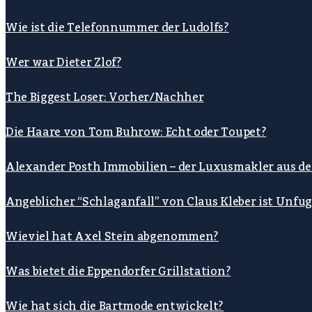
Wie ist die Telefonnummer der Ludolfs?
Wer war Dieter Zlof?
The Biggest Loser: Vorher/Nachher
Die Haare von Tom Buhrow: Echt oder Toupet?
Alexander Posth Immobilien – der Luxusmakler aus d
Angeblicher “Schlaganfall” von Claus Kleber ist Unfu
Wieviel hat Axel Stein abgenommen?
Was bietet die Eppendorfer Grillstation?
Wie hat sich die Bartmode entwickelt?