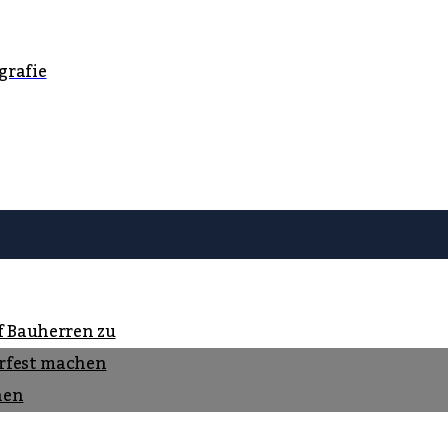
grafie
f Bauherren zu
rfest machen
nen