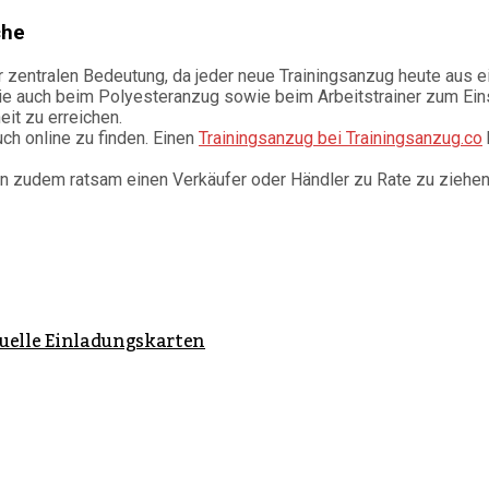
che
r zentralen Bedeutung, da jeder neue Trainingsanzug heute aus 
e auch beim Polyesteranzug sowie beim Arbeitstrainer zum Eins
it zu erreichen.
ch online zu finden. Einen
Trainingsanzug bei Trainingsanzug.co
en zudem ratsam einen Verkäufer oder Händler zu Rate zu ziehen
iduelle Einladungskarten