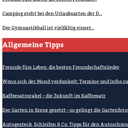
Camping steht bei den Urlaubsarten der D...
Der Gymnastikball ist vielfältig einset...
Allgemeine Tipps
Freunde fürs Leben: die besten Freundschaftslieder
Wenn sich der Mond verdunkelt: Termine und Infos z
Kaffeesatzorakel – die Zukunft im Kaffeesatz
Der Garten in Szene gesetzt – so gelingt die Gartenfoto
Autogesteck, Schleifen & Co: Tipps für den Autoschmu