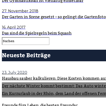
Der Gymnastikball ist vielfältig einsetzbar
27. November 2018
Der Garten in Szene gesetzt – so gelingt die Gartenfoto
16. April 2017
Das sind die Spielregeln beim Squash
Neueste Beiträge
23. July 2020
Hausbau sauber kalkulieren: Diese Kosten kommen au
Der nächste Winter kommt bestimmt: Das Auto winte
Ein Kurzurlaub in der Rhön, dem Land der offenen Fer
Freunde fürs Leben: die besten Freundsc...