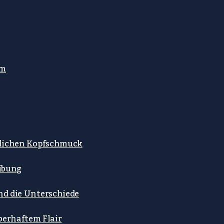
mm
stlichen Kopfschmuck
ibung
ind die Unterschiede
berhaftem Flair