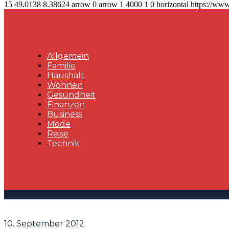
15
49.0138
8.38624
arrow
0
arrow
1
4000
1
0
horizontal
https://www
Allgemein
Familie
Haushalt
Wohnen
Gesundheit
Finanzen
Business
Mode
Reise
Technik
10. September 2012