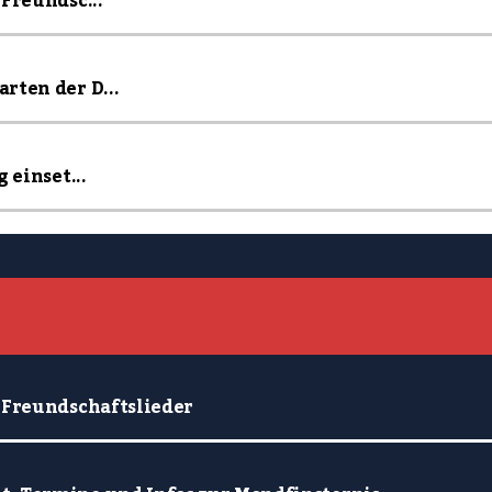
Freundsc...
rten der D...
 einset...
 Freundschaftslieder