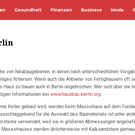
en
Gesundheit
Finanzen
Business
Mode
rlin
ihe von Neubaugebieten, in denen nach unterschiedlichen Vorgab
htiges Kriterium. Wenn auch die Anbieter von Fertighäusern oft
es Haus zu bauen auch in Berlin ungebrochen. Wer sich über die
digen Informationen bei
www.hausbau-berlin.org
.
ohne Keller gebaut wird, werden beim Massivhaus auf dem Funda
Ausschlaggebend für die Auswahl des Baumaterials ist unter and
ersteine verwendet, weil sie in größeren Abmessungen angeliefe
Massivhauses werden üblicherweise mit Kalksandstein gemauert