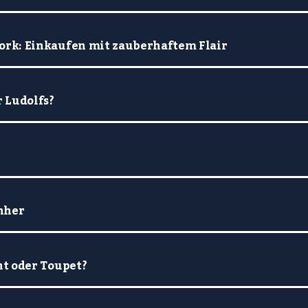
rk: Einkaufen mit zauberhaftem Flair
 Ludolfs?
hher
t oder Toupet?