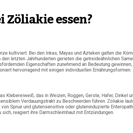
 Zöliakie essen?
ze kultiviert. Bei den Inkas, Mayas und Azteken galten die Körn
n den letzten Jahrhunderten gerieten die getreideähnlichen Sam
eitsfördernden Eigenschaften zunehmend an Bedeutung gewinnen,
iert hervorragend mit einigen individuellen Ernährungsformen.
s Klebereiweiß, das in Weizen, Roggen, Gerste, Hafer, Dinkel u
ensiblem Verdauungstrakt zu Beschwerden führen. Zöliakie laut
st von Sprue und glutensensitive oder gluteninduzierte Enteropath
sich, reagiert ihre Darmschleimhaut mit Entzündungen.