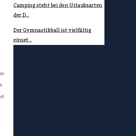
Camping steht bei den Urlaubsarten
der D...
Der Gymnastikball ist vielfältig
einset...
en
n
it
e