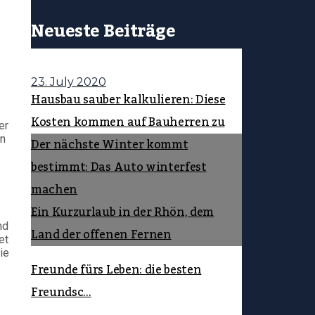
Neueste Beiträge
23. July 2020
Hausbau sauber kalkulieren: Diese
Kosten kommen auf Bauherren zu
er
en
Der nächste Winter kommt
bestimmt: Das Auto winterfest
machen
Ein Kurzurlaub in der Rhön, dem
nd
Land der offenen Fernen
et
ie
Freunde fürs Leben: die besten
Freundsc...