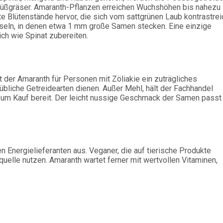
 Süßgräser. Amaranth-Pflanzen erreichen Wuchshöhen bis nahezu
e Blütenstände hervor, die sich vom sattgrünen Laub kontrastrei
seln, in denen etwa 1 mm große Samen stecken. Eine einzige
ich wie Spinat zubereiten.
t der Amaranth für Personen mit Zöliakie ein zuträgliches
bliche Getreidearten dienen. Außer Mehl, hält der Fachhandel
zum Kauf bereit. Der leicht nussige Geschmack der Samen passt
en Energielieferanten aus. Veganer, die auf tierische Produkte
uelle nutzen. Amaranth wartet ferner mit wertvollen Vitaminen,