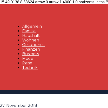
15
49.0138
8.38624
arrow
0
arrow
1
4000
1
0
horizontal
https:
Allgemein
Familie
Haushalt
Wohnen
Gesundheit
Finanzen
Business
Mode
Reise
Technik
27. November 2018