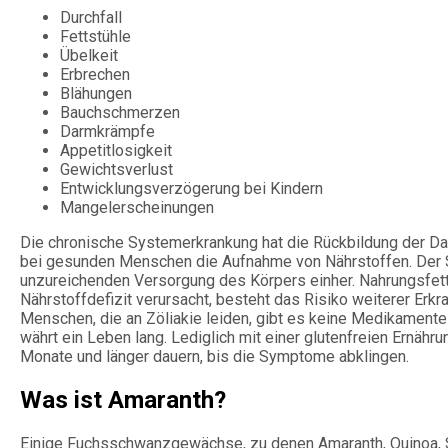
Durchfall
Fettstühle
Übelkeit
Erbrechen
Blähungen
Bauchschmerzen
Darmkrämpfe
Appetitlosigkeit
Gewichtsverlust
Entwicklungsverzögerung bei Kindern
Mangelerscheinungen
Die chronische Systemerkrankung hat die Rückbildung der D
bei gesunden Menschen die Aufnahme von Nährstoffen. Der 
unzureichenden Versorgung des Körpers einher. Nahrungsfett
Nährstoffdefizit verursacht, besteht das Risiko weiterer Erkr
Menschen, die an Zöliakie leiden, gibt es keine Medikamente 
währt ein Leben lang. Lediglich mit einer glutenfreien Ernähr
Monate und länger dauern, bis die Symptome abklingen.
Was ist Amaranth?
Einige Fuchsschwanzgewächse, zu denen Amaranth, Quinoa, 