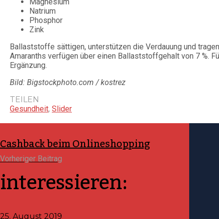
Magnesium
Natrium
Phosphor
Zink
Ballaststoffe sättigen, unterstützen die Verdauung und trag
Amaranths verfügen über einen Ballaststoffgehalt von 7 %. F
Ergänzung.
Bild: Bigstockphoto.com / kostrez
TEILEN
Gesundheit
,
Slider
Cashback beim Onlineshopping
Vorheriger Beitrag
interessieren:
25. August 2019