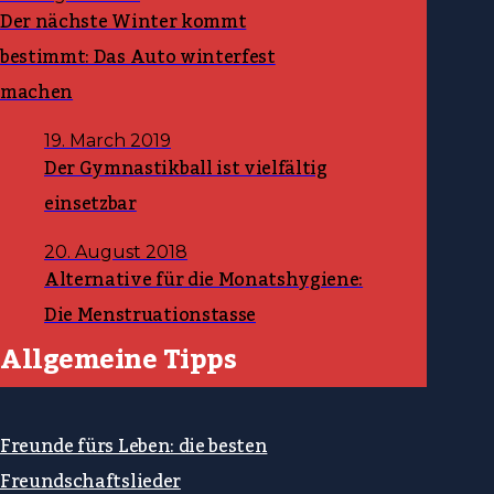
Der nächste Winter kommt
bestimmt: Das Auto winterfest
machen
19. March 2019
Der Gymnastikball ist vielfältig
einsetzbar
20. August 2018
Alternative für die Monatshygiene:
Die Menstruationstasse
Allgemeine Tipps
Freunde fürs Leben: die besten
Freundschaftslieder