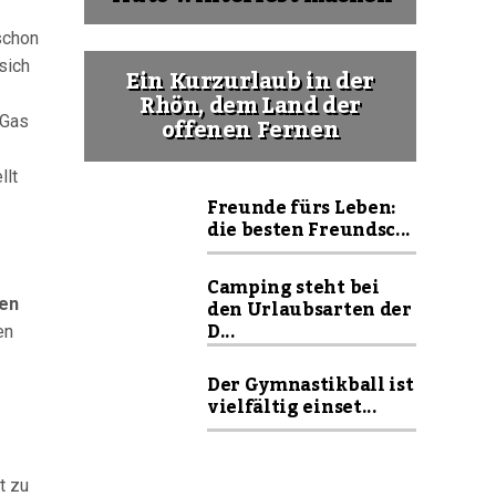
schon
sich
Ein Kurzurlaub in der
Rhön, dem Land der
offenen Fernen
 Gas
llt
Freunde fürs Leben:
die besten Freundsc...
Camping steht bei
den Urlaubsarten der
en
D...
en
Der Gymnastikball ist
vielfältig einset...
t zu