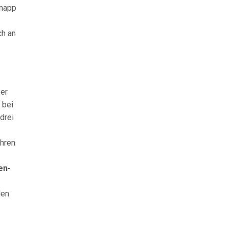
knapp
ch an
ber
 bei
drei
ahren
en-
den