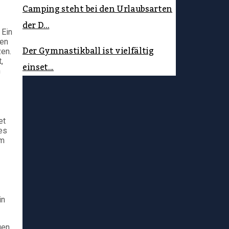
Camping steht bei den Urlaubsarten
der D...
 Ein
ren
Der Gymnastikball ist vielfältig
zen.
,
einset...
n
et
es
em
in
gen