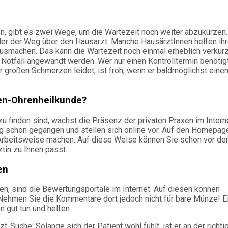
n, gibt es zwei Wege, um die Wartezeit noch weiter abzukürzen.
er der Weg über den Hausarzt. Manche HausärztInnen helfen ih
ausmachen. Das kann die Wartezeit noch einmal erheblich verkür
 Notfall angewandt werden. Wer nur einen Kontrolltermin benötigt
 großen Schmerzen leidet, ist froh, wenn er baldmöglichst eine
sen-Ohrenheilkunde?
u finden sind, wächst die Präsenz der privaten Praxen im Intern
g schon gegangen und stellen sich online vor. Auf den Homepag
r Arbeitsweise machen. Auf diese Weise können Sie schon vor d
tin zu Ihnen passt.
en
den, sind die Bewertungsportale im Internet. Auf diesen können
 Nehmen Sie die Kommentare dort jedoch nicht für bare Münze! E
n gut tun und helfen.
-Suche: Solange sich der Patient wohl fühlt, ist er an der richti