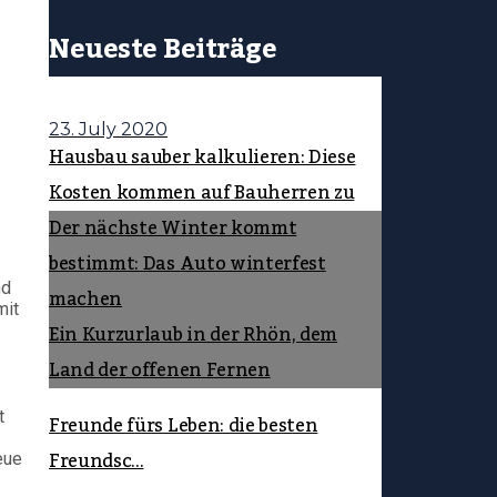
Neueste Beiträge
23. July 2020
Hausbau sauber kalkulieren: Diese
Kosten kommen auf Bauherren zu
Der nächste Winter kommt
bestimmt: Das Auto winterfest
nd
machen
mit
Ein Kurzurlaub in der Rhön, dem
Land der offenen Fernen
t
Freunde fürs Leben: die besten
Freundsc...
eue