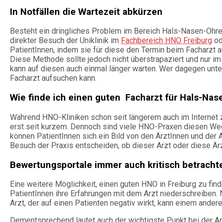
In Notfällen die Wartezeit abkürzen
Besteht ein dringliches Problem im Bereich Hals-Nasen-Ohre
direkter Besuch der Uniklinik im
Fachbereich HNO Freiburg
od
PatientInnen, indem sie für diese den Termin beim Facharzt 
Diese Methode sollte jedoch nicht überstrapaziert und nur im
kann auf diesen auch einmal länger warten. Wer dagegen unter
Facharzt aufsuchen kann.
Wie finde ich einen guten Facharzt für Hals-Na
Während HNO-Kliniken schon seit längerem auch im Internet z
erst seit kurzem. Dennoch sind viele HNO-Praxen diesen We
können PatientInnen sich ein Bild von den ÄrztInnen und de
Besuch der Praxis entscheiden, ob dieser Arzt oder diese Ärz
Bewertungsportale immer auch kritisch betracht
Eine weitere Möglichkeit, einen guten HNO in Freiburg zu fin
PatientInnen ihre Erfahrungen mit dem Arzt niederschreiben.
Arzt, der auf einen Patienten negativ wirkt, kann einem andere
Dementsprechend lautet auch der wichtigste Punkt bei der Arzt