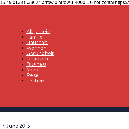
15
49.0138
8.38624
arrow
0
arrow
1
4000
1
0
horizontal
https:
Allgemein
Familie
Haushalt
Wohnen
Gesundheit
Finanzen
Business
Mode
Reise
Technik
17. June 2013