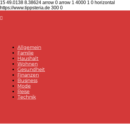
15
49.0138
8.38624
arrow
0
arrow
1
4000
1
0
horizontal
https://www.tippsteria.de
300
0
Allgemein
Familie
Haushalt
Wohnen
Gesundheit
Finanzen
Business
Mode
Reise
Technik