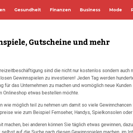
en
Gesundheit
Finanzen
Business
Mode
nspiele, Gutscheine und mehr
eizeitbeschäftigung sind die nicht nur kostenlos sondern auch n
tenlosen Gewinnspielen zu investieren! Jeden Tag werden hunder
bung für das Unternehmen zu machen und womöglich neue Kunden 
m Onlineshop etwas bestellen möchte.
len wie möglich teil zu nehmen um damit so viele Gewinnchancen
hpreise wie zum Beispiel Fernseher, Handys, Spielkonsolen ode
it machen, bei anderen können Sie täglich etwas gewinnen, dazu
t selbst auf die Suche nach diesen Gewinnspielen machen, im Int