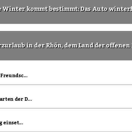
e Winter kommt bestimmt: Das Auto winter
rzurlaub in der Rhön, dem Land der offenen
Freundsc...
rten der D...
 einset...