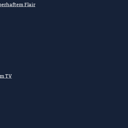
berhaftem Flair
em TV
g