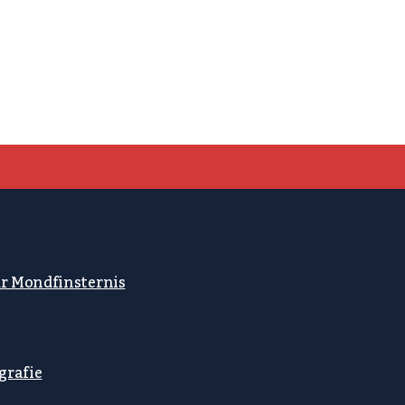
ur Mondfinsternis
grafie