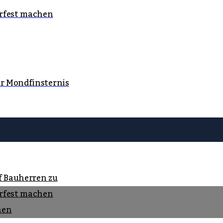
rfest machen
ur Mondfinsternis
f Bauherren zu
rfest machen
nen