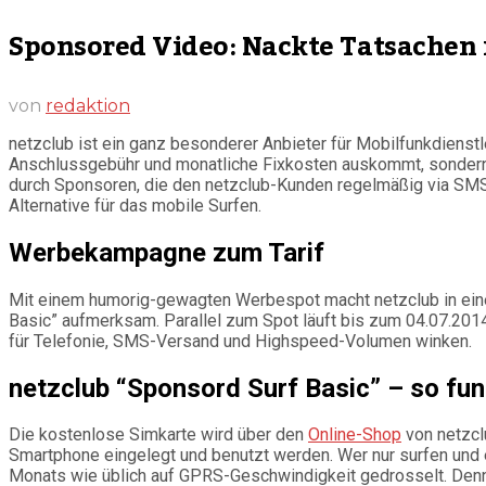
Sponsored Video: Nackte Tatsachen im
von
redaktion
netzclub ist ein ganz besonderer Anbieter für Mobilfunkdienstle
Anschlussgebühr und monatliche Fixkosten auskommt, sondern d
durch Sponsoren, die den netzclub-Kunden regelmäßig via SMS
Alternative für das mobile Surfen.
Werbekampagne zum Tarif
Mit einem humorig-gewagten Werbespot macht netzclub in einer 
Basic” aufmerksam. Parallel zum Spot läuft bis zum 04.07.201
für Telefonie, SMS-Versand und Highspeed-Volumen winken.
netzclub “Sponsord Surf Basic” – so funk
Die kostenlose Simkarte wird über den
Online-Shop
von netzclu
Smartphone eingelegt und benutzt werden. Wer nur surfen und e
Monats wie üblich auf GPRS-Geschwindigkeit gedrosselt. Den