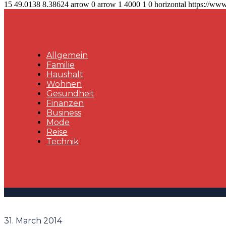
15
49.0138
8.38624
arrow
0
arrow
1
4000
1
0
horizontal
https://www
Allgemein
Familie
Haushalt
Wohnen
Gesundheit
Finanzen
Business
Mode
Reise
Technik
31. March 2014