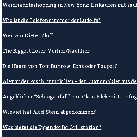
Weihnachtsshopping in New York: Einkaufen mit zau
Wie ist die Telefonnummer der Ludolfs?
Wer war Dieter Zlof?
The Biggest Loser: Vorher/Nachher
Die Haare von Tom Buhrow: Echt oder Toupet?
Alexander Posth Immobilien – der Luxusmakler aus d
Angeblicher “Schlaganfall” von Claus Kleber ist Unfu
Wieviel hat Axel Stein abgenommen?
Was bietet die Eppendorfer Grillstation?