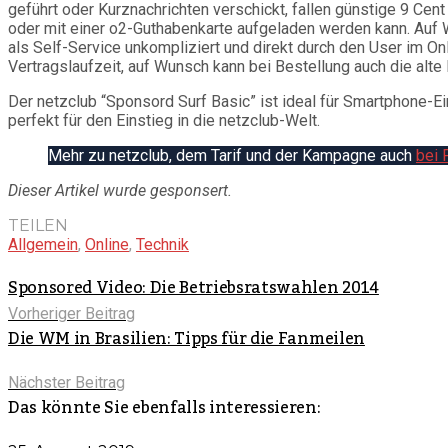
geführt oder Kurznachrichten verschickt, fallen günstige 9 Ce
oder mit einer o2-Guthabenkarte aufgeladen werden kann. Auf
als Self-Service unkompliziert und direkt durch den User im Onl
Vertragslaufzeit, auf Wunsch kann bei Bestellung auch die al
Der netzclub “Sponsord Surf Basic” ist ideal für Smartphone-E
perfekt für den Einstieg in die netzclub-Welt.
Mehr zu netzclub, dem Tarif und der Kampagne auch
bei 
Dieser Artikel wurde gesponsert.
TEILEN
Allgemein
,
Online
,
Technik
Sponsored Video: Die Betriebsratswahlen 2014
Vorheriger Beitrag
Die WM in Brasilien: Tipps für die Fanmeilen
Nächster Beitrag
Das könnte Sie ebenfalls interessieren: