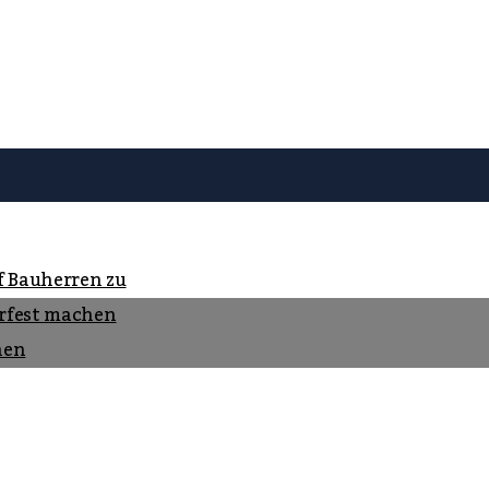
f Bauherren zu
rfest machen
nen