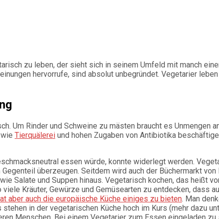
risch zu leben, der sieht sich in seinem Umfeld mit manch einen 
einungen hervorrufe, sind absolut unbegründet. Vegetarier lebe
ung
eisch. Um Rinder und Schweine zu mästen braucht es Unmengen an
n wie
Tierquälerei
und hohen Zugaben von Antibiotika beschäftigen
geschmacksneutral essen würde, konnte widerlegt werden. Vegetar
Gegenteil überzeugen. Seitdem wird auch der Büchermarkt von
e Salate und Suppen hinaus. Vegetarisch kochen, das heißt vor 
so viele Kräuter, Gewürze und Gemüsearten zu entdecken, dass au
at aber auch die europäische Küche einiges zu bieten
. Man denk
stehen in der vegetarischen Küche hoch im Kurs (mehr dazu un
nderen Menschen. Bei einem Vegetarier zum Essen eingeladen z