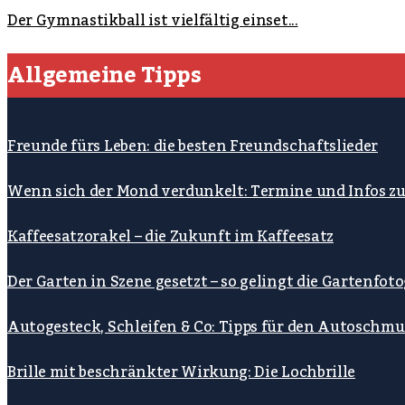
Der Gymnastikball ist vielfältig einset...
Allgemeine Tipps
Freunde fürs Leben: die besten Freundschaftslieder
Wenn sich der Mond verdunkelt: Termine und Infos z
Kaffeesatzorakel – die Zukunft im Kaffeesatz
Der Garten in Szene gesetzt – so gelingt die Gartenfoto
Autogesteck, Schleifen & Co: Tipps für den Autoschmu
Brille mit beschränkter Wirkung: Die Lochbrille