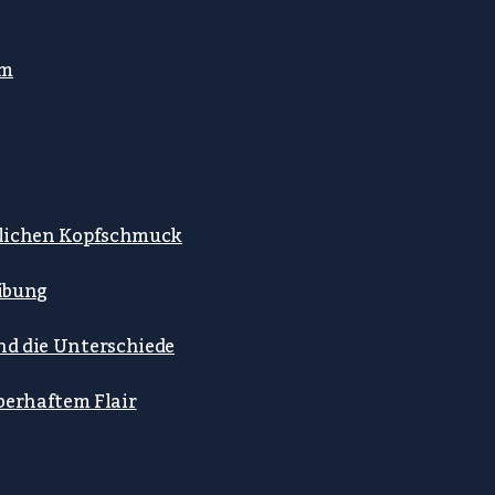
mm
stlichen Kopfschmuck
ibung
ind die Unterschiede
berhaftem Flair