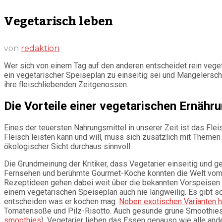
Vegetarisch leben
von
redaktion
Wer sich von einem Tag auf den anderen entscheidet rein vegeta
ein vegetarischer Speiseplan zu einseitig sei und Mangelersch
ihre fleischliebenden Zeitgenossen.
Die Vorteile einer vegetarischen Ernähr
Eines der teuersten Nahrungsmittel in unserer Zeit ist das Fl
Fleisch leisten kann und will, muss sich zusätzlich mit Theme
ökologischer Sicht durchaus sinnvoll.
Die Grundmeinung der Kritiker, dass Vegetarier einseitig und 
Fernsehen und berühmte Gourmet-Köche konnten die Welt vom 
Rezeptideen gehen dabei weit über die bekannten Vorspeisen wi
einem vegetarischen Speiseplan auch nie langweilig. Es gibt 
entscheiden was er kochen mag.
Neben exotischen Varianten h
Tomatensoße und Pilz-Risotto. Auch gesunde grüne Smoothies 
smoothies
). Vegetarier lieben das Essen genauso wie alle a