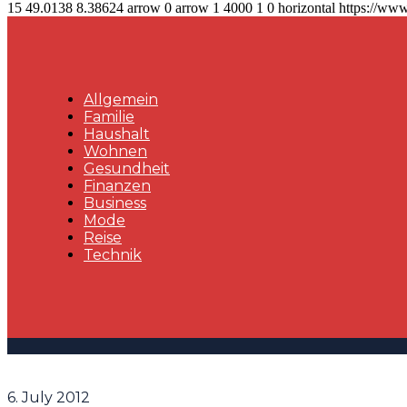
15
49.0138
8.38624
arrow
0
arrow
1
4000
1
0
horizontal
https://www
Allgemein
Familie
Haushalt
Wohnen
Gesundheit
Finanzen
Business
Mode
Reise
Technik
6. July 2012