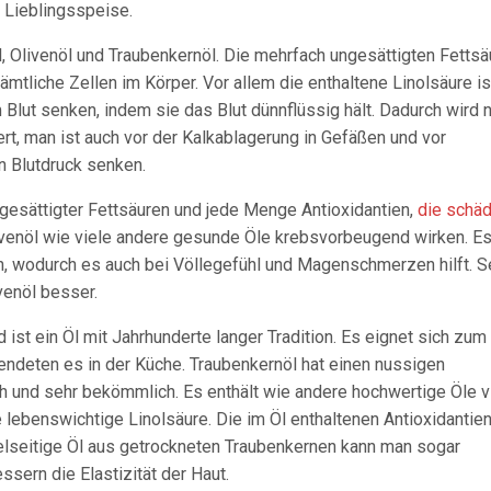
r Lieblingsspeise.
 Olivenöl und Traubenkernöl. Die mehrfach ungesättigten Fettsä
mtliche Zellen im Körper. Vor allem die enthaltene Linolsäure is
Blut senken, indem sie das Blut dünnflüssig hält. Dadurch wird n
ert, man ist auch vor der Kalkablagerung in Gefäßen und vor
n Blutdruck senken.
ngesättigter Fettsäuren und jede Menge Antioxidantien,
die schäd
ivenöl wie viele andere gesunde Öle krebsvorbeugend wirken. Es
an, wodurch es auch bei Völlegefühl und Magenschmerzen hilft. S
enöl besser.
 ist ein Öl mit Jahrhunderte langer Tradition. Es eignet sich zum
wendeten es in der Küche. Traubenkernöl hat einen nussigen
h und sehr bekömmlich. Es enthält wie andere hochwertige Öle v
e lebenswichtige Linolsäure. Die im Öl enthaltenen Antioxidantie
lseitige Öl aus getrockneten Traubenkernen kann man sogar
sern die Elastizität der Haut.