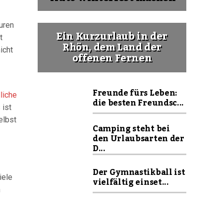
uren
Ein Kurzurlaub in der
t
Rhön, dem Land der
icht
offenen Fernen
Freunde fürs Leben:
liche
die besten Freundsc...
 ist
elbst
Camping steht bei
den Urlaubsarten der
D...
Der Gymnastikball ist
iele
vielfältig einset...
n