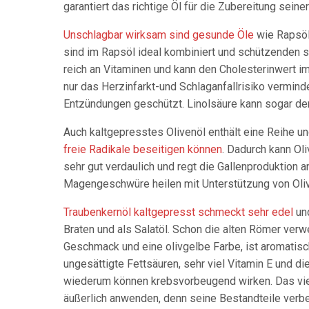
garantiert das richtige Öl für die Zubereitung seine
Unschlagbar wirksam sind gesunde Öle
wie Rapsöl,
sind im Rapsöl ideal kombiniert und schützenden sä
reich an Vitaminen und kann den Cholesterinwert im 
nur das Herzinfarkt-und Schlaganfallrisiko vermind
Entzündungen geschützt. Linolsäure kann sogar de
Auch kaltgepresstes Olivenöl enthält eine Reihe u
freie Radikale beseitigen können
. Dadurch kann Ol
sehr gut verdaulich und regt die Gallenproduktion 
Magengeschwüre heilen mit Unterstützung von Oliv
Traubenkernöl kaltgepresst schmeckt sehr edel
und
Braten und als Salatöl. Schon die alten Römer ver
Geschmack und eine olivgelbe Farbe, ist aromatisc
ungesättigte Fettsäuren, sehr viel Vitamin E und di
wiederum können krebsvorbeugend wirken. Das vie
äußerlich anwenden, denn seine Bestandteile verbes