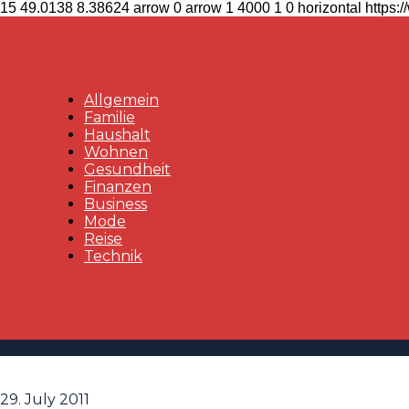
15
49.0138
8.38624
arrow
0
arrow
1
4000
1
0
horizontal
https:
Allgemein
Familie
Haushalt
Wohnen
Gesundheit
Finanzen
Business
Mode
Reise
Technik
29. July 2011