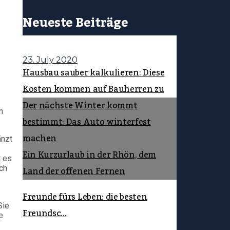
Neueste Beiträge
23. July 2020
Hausbau sauber kalkulieren: Diese
Kosten kommen auf Bauherren zu
Der nächste Winter kommt
n
bestimmt: Das Auto winterfest
machen
änzt
Ein Kurzurlaub in der Rhön, dem
t es
ich
Land der offenen Fernen
Freunde fürs Leben: die besten
Sie
Freundsc...
e