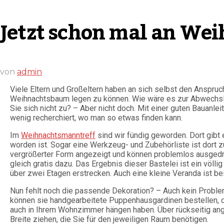
Jetzt schon mal an We
von
admin
Viele Eltern und Großeltern haben an sich selbst den Anspru
Weihnachtsbaum legen zu können. Wie wäre es zur Abwechsl
Sie sich nicht zu? – Aber nicht doch. Mit einer guten Bauanle
wenig recherchiert, wo man so etwas finden kann.
Im
Weihnachtsmanntreff
sind wir fündig geworden. Dort gibt 
worden ist. Sogar eine Werkzeug- und Zubehörliste ist dort 
vergrößerter Form angezeigt und können problemlos ausgedru
gleich gratis dazu. Das Ergebnis dieser Bastelei ist ein völl
über zwei Etagen erstrecken. Auch eine kleine Veranda ist b
Nun fehlt noch die passende Dekoration? – Auch kein Problem
können sie handgearbeitete Puppenhausgardinen bestellen, die
auch in Ihrem Wohnzimmer hängen haben. Über rückseitig an
Breite ziehen, die Sie für den jeweiligen Raum benötigen.