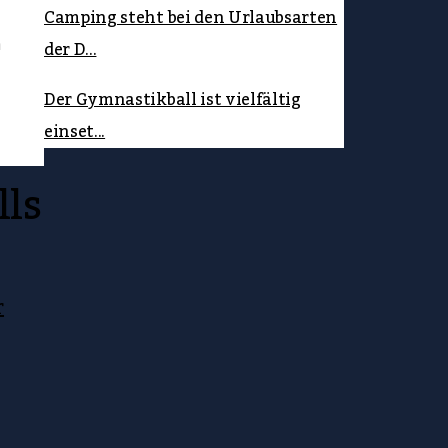
Camping steht bei den Urlaubsarten
der D...
n
Der Gymnastikball ist vielfältig
einset...
lls
r