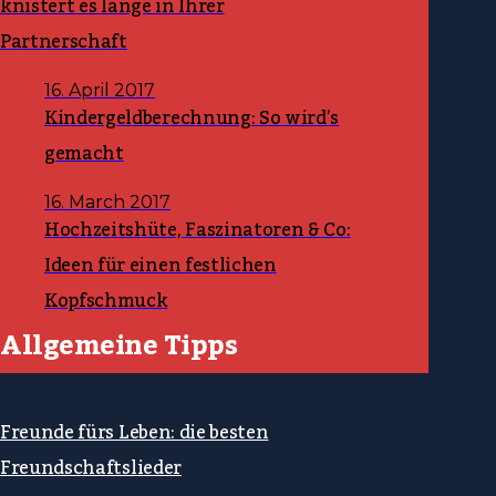
knistert es lange in Ihrer
Partnerschaft
16. April 2017
Kindergeldberechnung: So wird’s
gemacht
16. March 2017
Hochzeitshüte, Faszinatoren & Co:
Ideen für einen festlichen
Kopfschmuck
Allgemeine Tipps
Freunde fürs Leben: die besten
Freundschaftslieder