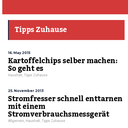
Tipps Zuhause
16. May 2015
Kartoffelchips selber machen:
So geht es
Haushalt
,
Tipps Zuhause
25. November 2013
Stromfresser schnell enttarnen
mit einem
Stromverbrauchsmessgerät
Allgemein
,
Haushalt
,
Tipps Zuhause