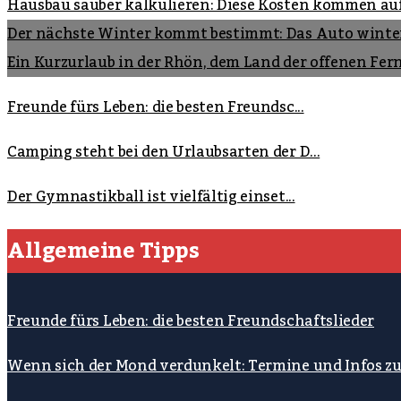
Hausbau sauber kalkulieren: Diese Kosten kommen au
Der nächste Winter kommt bestimmt: Das Auto winte
Ein Kurzurlaub in der Rhön, dem Land der offenen Fer
Freunde fürs Leben: die besten Freundsc...
Camping steht bei den Urlaubsarten der D...
Der Gymnastikball ist vielfältig einset...
Allgemeine Tipps
Freunde fürs Leben: die besten Freundschaftslieder
Wenn sich der Mond verdunkelt: Termine und Infos z