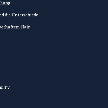
ibung
ind die Unterschiede
berhaftem Flair
em TV
g