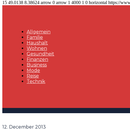
15
49.0138
8.38624
arrow
0
arrow
1
4000
1
0
horizontal
https://www
Allgemein
Familie
Haushalt
Wohnen
Gesundheit
Finanzen
Business
Mode
Reise
Technik
12. December 2013