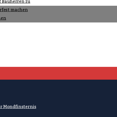
f Bauherren zu
rfest machen
nen
ur Mondfinsternis