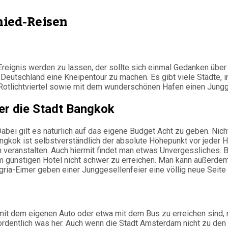
hied-Reisen
reignis werden zu lassen, der sollte sich einmal Gedanken übe
n Deutschland eine Kneipentour zu machen. Es gibt viele Städte, 
n Rotlichtviertel sowie mit dem wunderschönen Hafen einen Jungg
er die Stadt Bangkok
Dabei gilt es natürlich auf das eigene Budget Acht zu geben. Nicht
ngkok ist selbstverständlich der absolute Höhepunkt vor jeder 
n veranstalten. Auch hiermit findet man etwas Unvergessliches. 
inem günstigen Hotel nicht schwer zu erreichen. Man kann außerd
angria-Eimer geben einer Junggesellenfeier eine völlig neue Seit
it dem eigenen Auto oder etwa mit dem Bus zu erreichen sind, re
dentlich was her. Auch wenn die Stadt Amsterdam nicht zu den g