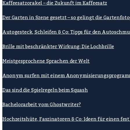
Kaffeesatzorakel – die Zukunft im Kaffeesatz
Der Garten in Szene gesetzt – so gelingt die Gartenfoto
Autogesteck, Schleifen & Co: Tipps für den Autoschmu
Brille mit beschränkter Wirkung: Die Lochbrille
Meistgesprochene Sprachen der Welt
Anonym surfen mit einem Anonymisierungsprogra
Das sind die Spielregeln beim Squash
Bachelorarbeit vom Ghostwriter?
Hochzeitshüte, Faszinatoren & Co: Ideen für einen fe