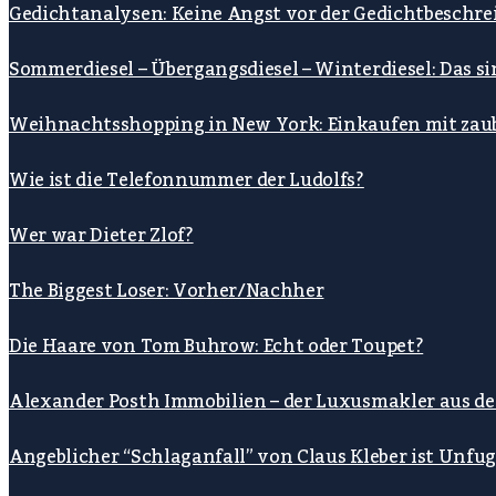
Gedichtanalysen: Keine Angst vor der Gedichtbeschre
Sommerdiesel – Übergangsdiesel – Winterdiesel: Das s
Weihnachtsshopping in New York: Einkaufen mit zau
Wie ist die Telefonnummer der Ludolfs?
Wer war Dieter Zlof?
The Biggest Loser: Vorher/Nachher
Die Haare von Tom Buhrow: Echt oder Toupet?
Alexander Posth Immobilien – der Luxusmakler aus d
Angeblicher “Schlaganfall” von Claus Kleber ist Unfu