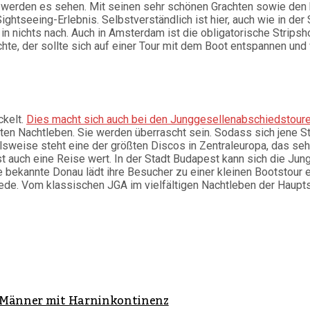
e werden es sehen. Mit seinen sehr schönen Grachten sowie den
htseeing-Erlebnis. Selbstverständlich ist hier, auch wie in der S
 in nichts nach. Auch in Amsterdam ist die obligatorische Strip
te, der sollte sich auf einer Tour mit dem Boot entspannen und w
ckelt.
Dies macht sich auch bei den Junggesellenabschiedstour
en Nachtleben. Sie werden überrascht sein. Sodass sich jene St
sweise steht eine der größten Discos in Zentraleuropa, das sehr
t auch eine Reise wert. In der Stadt Budapest kann sich die Jun
e bekannte Donau lädt ihre Besucher zu einer kleinen Bootstour e
ede. Vom klassischen JGA im vielfältigen Nachtleben der Hauptst
ür Männer mit Harninkontinenz