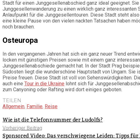
Stadt für einen Junggesellenabschied ganz ideal geeignet. Si
Junggesellenwanderung zu einen wirklich ganz interessanten Sig
Anlaufpunkt für die Junggesellentouren. Diese Stadt steht also
eine kleine Pause von den vielen nackten Tatsachen haben möch
noch brauchen.
Osteuropa
In den vergangenen Jahren hat sich ein ganz neuer Trend entwi
locken mit günstigen Preisen sowie mit einem ganz interessant
Junggesellenabschiede gemacht hat. In der Stadt Prag beispiel
Südosten liegt die wunderschöne Hauptstadt von Ungarn. Sie is
Preise freuen. Diese Stadt ist voll von Sehenswürdigkeiten. Di
auch eine
Tour in die Ukraine
lohnt sich für Junggesellenabschi
zum Canyoning oder Rafting wird dort einiges geboten.
TEILEN
Allgemein
,
Familie
,
Reise
Wie ist die Telefonnummer der Ludolfs?
Vorheriger Beitrag
Sponsored Video: Das verschwiegene Leiden: Tipps f