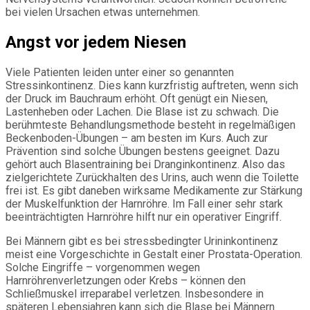
bei vielen Ursachen etwas unternehmen.
Angst vor jedem Niesen
Viele Patienten leiden unter einer so genannten
Stressinkontinenz. Dies kann kurzfristig auftreten, wenn sich
der Druck im Bauchraum erhöht. Oft genügt ein Niesen,
Lastenheben oder Lachen. Die Blase ist zu schwach. Die
berühmteste Behandlungsmethode besteht in regelmäßigen
Beckenboden-Übungen – am besten im Kurs. Auch zur
Prävention sind solche Übungen bestens geeignet. Dazu
gehört auch Blasentraining bei Dranginkontinenz. Also das
zielgerichtete Zurückhalten des Urins, auch wenn die Toilette
frei ist. Es gibt daneben wirksame Medikamente zur Stärkung
der Muskelfunktion der Harnröhre. Im Fall einer sehr stark
beeinträchtigten Harnröhre hilft nur ein operativer Eingriff.
Bei Männern gibt es bei stressbedingter Urininkontinenz
meist eine Vorgeschichte in Gestalt einer Prostata-Operation.
Solche Eingriffe – vorgenommen wegen
Harnröhrenverletzungen oder Krebs – können den
Schließmuskel irreparabel verletzen. Insbesondere in
späteren Lebensjahren kann sich die Blase bei Männern