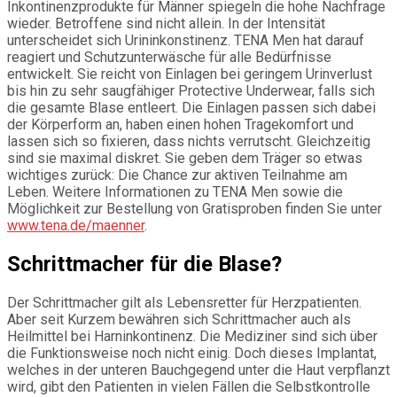
Inkontinenzprodukte für Männer spiegeln die hohe Nachfrage
wieder. Betroffene sind nicht allein. In der Intensität
unterscheidet sich Urininkonstinenz. TENA Men hat darauf
reagiert und Schutzunterwäsche für alle Bedürfnisse
entwickelt. Sie reicht von Einlagen bei geringem Urinverlust
bis hin zu sehr saugfähiger Protective Underwear, falls sich
die gesamte Blase entleert. Die Einlagen passen sich dabei
der Körperform an, haben einen hohen Tragekomfort und
lassen sich so fixieren, dass nichts verrutscht. Gleichzeitig
sind sie maximal diskret. Sie geben dem Träger so etwas
wichtiges zurück: Die Chance zur aktiven Teilnahme am
Leben. Weitere Informationen zu TENA Men sowie die
Möglichkeit zur Bestellung von Gratisproben finden Sie unter
www.tena.de/maenner
.
Schrittmacher für die Blase?
Der Schrittmacher gilt als Lebensretter für Herzpatienten.
Aber seit Kurzem bewähren sich Schrittmacher auch als
Heilmittel bei Harninkontinenz. Die Mediziner sind sich über
die Funktionsweise noch nicht einig. Doch dieses Implantat,
welches in der unteren Bauchgegend unter die Haut verpflanzt
wird, gibt den Patienten in vielen Fällen die Selbstkontrolle