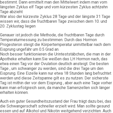
bestimmt. Dann ermittelt man den Mittelwert indem man vom
längsten Zyklus elf Tage und vom kürzesten Zyklus achtzehn
Tage abzieht
War also der kürzeste Zyklus 28 Tage und der längste 31 Tage
wissen wir, dass die fruchtbaren Tage zwischen dem 10. und
20. Zyklustag liegen
Genauer ist jedoch die Methode, die fruchtbaren Tage durch
Temperaturmessung zu bestimmen. Durch das Hormon
Progesteron steigt die Körpertemperatur unmittelbar nach dem
Eisprung ungefähr um 0.5 Grad an.
Noch besser funktionieren die Urinteststäbchen, die man in der
Apotheke erhalten kann.Sie weißen das LH Hormon nach, das
etwa einen Tag vor der Ovulation deutlich ansteigt. Die besten
Tage , um schwanger zu werden, sind die drei Tage um den
Eisprung. Eine Eizelle kann nur etwa 18 Stunden lang befruchtet
werden und diese Zeitspanne gilt es zu nutzen. Der sicherste
Tag ist mithin der vor dem Eisprung , aber auch eine Tage vorher
kann man erfolgreich sein, da manche Samenzellen sich länger
erhalten können.
Auch ein guter Gesundheitszustand der Frau trägt dazu bei, das
die Schwangerschaft schneller erzielt wird. Man sollte gesund
essen und auf Alkohol und Nikotin weitgehend verzichten. Auch