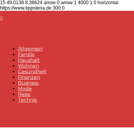
15
49.0138
8.38624
arrow
0
arrow
1
4000
1
0
horizontal
https://www.tippsteria.de
300
0
Allgemein
Familie
Haushalt
Wohnen
Gesundheit
Finanzen
Business
Mode
Reise
Technik