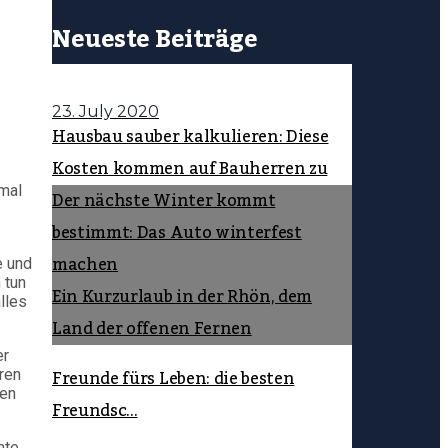
Neueste Beiträge
23. July 2020
Hausbau sauber kalkulieren: Diese
Kosten kommen auf Bauherren zu
nmal
Der nächste Winter kommt
bestimmt: Das Auto winterfest
machen
e und
 tun
Ein Kurzurlaub in der Rhön, dem
lles
Land der offenen Fernen
er
Freunde fürs Leben: die besten
ren
zen
Freundsc...
hte