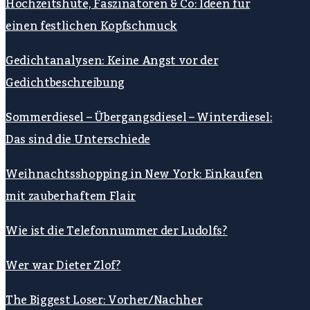
Hochzeitshüte, Faszinatoren & Co: Ideen für
einen festlichen Kopfschmuck
Gedichtanalysen: Keine Angst vor der
Gedichtbeschreibung
Sommerdiesel – Übergangsdiesel – Winterdiesel:
Das sind die Unterschiede
Weihnachtsshopping in New York: Einkaufen
mit zauberhaftem Flair
Wie ist die Telefonnummer der Ludolfs?
Wer war Dieter Zlof?
The Biggest Loser: Vorher/Nachher