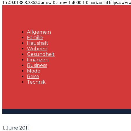
15
49.0138
8.38624
arrow
0
arrow
1
4000
1
0
horizontal
https://www
Allgemein
Familie
Haushalt
Wohnen
Gesundheit
Finanzen
Business
Mode
Reise
Technik
1. June 2011