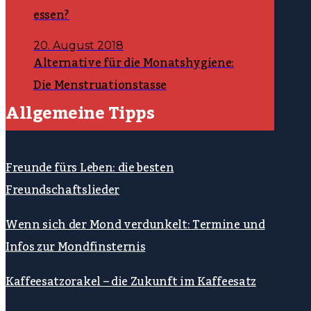
essen?
20. August 2018
Alternative für die Monatshygiene:
Die Menstruationstasse
Allgemeine Tipps
Freunde fürs Leben: die besten
Freundschaftslieder
Wenn sich der Mond verdunkelt: Termine und
Infos zur Mondfinsternis
Kaffeesatzorakel – die Zukunft im Kaffeesatz