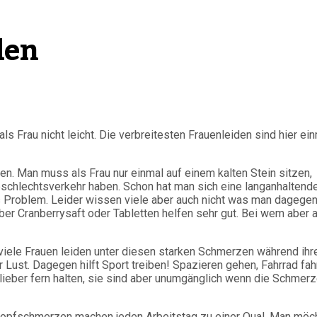
den
s Frau nicht leicht. Die verbreitesten Frauenleiden sind hier ei
den. Man muss als Frau nur einmal auf einem kalten Stein sitzen,
eschlechtsverkehr haben. Schon hat man sich eine langanhaltend
s Problem. Leider wissen viele aber auch nicht was man dagegen
ber Cranberrysaft oder Tabletten helfen sehr gut. Bei wem aber a
viele Frauen leiden unter diesen starken Schmerzen während ihr
 Lust. Dagegen hilft Sport treiben! Spazieren gehen, Fahrrad fah
lieber fern halten, sie sind aber unumgänglich wenn die Schmer
 Kopfschmerzen machen jeden Arbeitstag zu einer Qual. Man möc