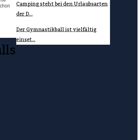
Camping steht bei den Urlaubsarten
schon
der D...
Der Gymnastikball ist vielfältig
einset...
lls