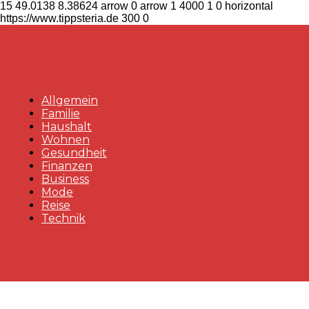
15
49.0138
8.38624
arrow
0
arrow
1
4000
1
0
horizontal
https://www.tippsteria.de
300
0
Allgemein
Familie
Haushalt
Wohnen
Gesundheit
Finanzen
Business
Mode
Reise
Technik