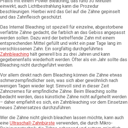
Praxis mit einem Power Bleaching, das rund 30 Minuten
einwirkt, auch Lichtbestrahlung kann die Prozedur
beschleunigen. Hierbei wird das Gel auf die Zähne gepinselt
und das Zahnfleisch geschützt.
Das Internal Bleaching ist speziell für einzelne, abgestorbene
verfärbte Zähne gedacht, die farblich an das Gebiss angepasst
werden sollen. Dazu wird der betreffende Zahn mit einem
entsprechenden Mittel gefüllt und wirkt ein paar Tage lang im
verschlossenen Zahn. Ein sorgfältig durchgeführtes
Zahnbleaching
hält generell bis zu drei Jahren und kann
gegebenenfalls wiederholt werden. Öfter als ein Jahr sollte das
Bleaching nicht durchgeführt werden.
Vor allem direkt nach dem Bleaching können die Zähne etwas
schmerzempfindlicher sein, was sich aber gewöhnlich nach
wenigen Tagen wieder legt. Sinnvoll sind in dieser Zeit
Zahncremes für empfindliche Zähne. Beim Bleaching sollte
bedacht werden, dass künstliche Zähne nicht aufgehellt werden
– daher empfiehlt es sich, ein Zahnbleaching vor dem Einsetzen
neues Zahnersatzes durchzuführen.
Wer die Zähne nicht gleich bleachen lassen möchte, kann auch
eine
Ultraschall-Zahnbürste
verwenden, die durch Mikro-