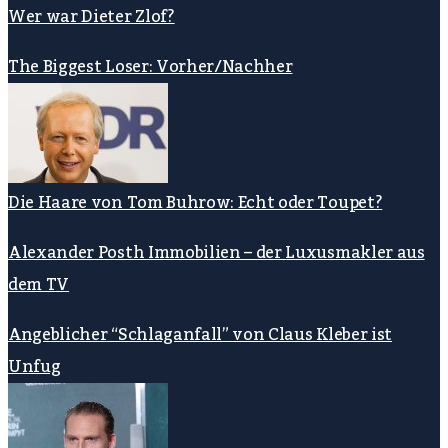
Wer war Dieter Zlof?
The Biggest Loser: Vorher/Nachher
Die Haare von Tom Buhrow: Echt oder Toupet?
Alexander Posth Immobilien – der Luxusmakler aus
dem TV
Angeblicher “Schlaganfall” von Claus Kleber ist
Unfug