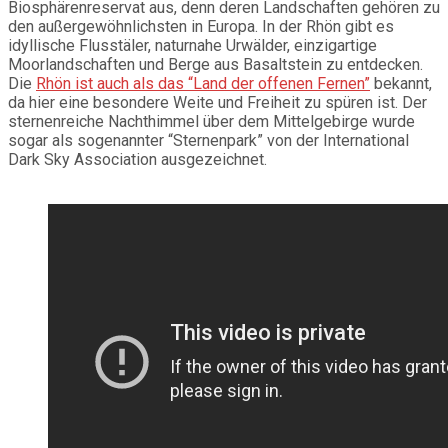
Biosphärenreservat aus, denn deren Landschaften gehören zu
den außergewöhnlichsten in Europa. In der Rhön gibt es
idyllische Flusstäler, naturnahe Urwälder, einzigartige
Moorlandschaften und Berge aus Basaltstein zu entdecken.
Die
Rhön ist auch als das “Land der offenen Fernen”
bekannt,
da hier eine besondere Weite und Freiheit zu spüren ist. Der
sternenreiche Nachthimmel über dem Mittelgebirge wurde
sogar als sogenannter “Sternenpark” von der International
Dark Sky Association ausgezeichnet.