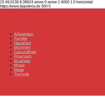
15
49.0138
8.38624
arrow
0
arrow
1
4000
1
0
horizontal
https://www.tippsteria.de
300
0
Allgemein
Familie
Haushalt
Wohnen
Gesundheit
Finanzen
Business
Mode
Reise
Technik