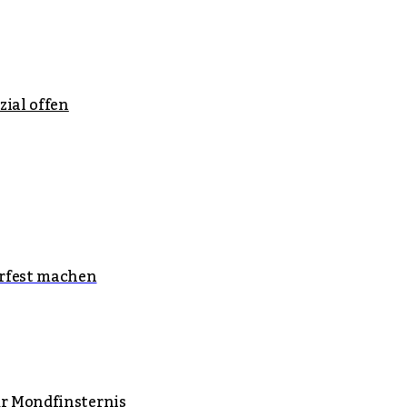
zial offen
rfest machen
ur Mondfinsternis