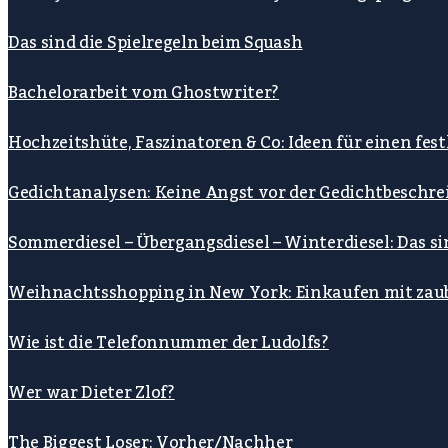
Das sind die Spielregeln beim Squash
Bachelorarbeit vom Ghostwriter?
Hochzeitshüte, Faszinatoren & Co: Ideen für einen fe
Gedichtanalysen: Keine Angst vor der Gedichtbeschre
Sommerdiesel – Übergangsdiesel – Winterdiesel: Das s
Weihnachtsshopping in New York: Einkaufen mit zau
Wie ist die Telefonnummer der Ludolfs?
Wer war Dieter Zlof?
The Biggest Loser: Vorher/Nachher