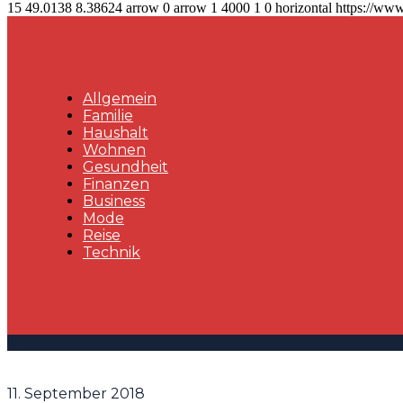
15
49.0138
8.38624
arrow
0
arrow
1
4000
1
0
horizontal
https://www
Allgemein
Familie
Haushalt
Wohnen
Gesundheit
Finanzen
Business
Mode
Reise
Technik
11. September 2018