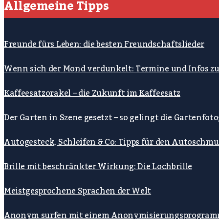
Allgemeine Tipps
Freunde fürs Leben: die besten Freundschaftslieder
Wenn sich der Mond verdunkelt: Termine und Infos z
Kaffeesatzorakel – die Zukunft im Kaffeesatz
Der Garten in Szene gesetzt – so gelingt die Gartenfoto
Autogesteck, Schleifen & Co: Tipps für den Autoschmu
Brille mit beschränkter Wirkung: Die Lochbrille
Meistgesprochene Sprachen der Welt
Anonym surfen mit einem Anonymisierungsprogra