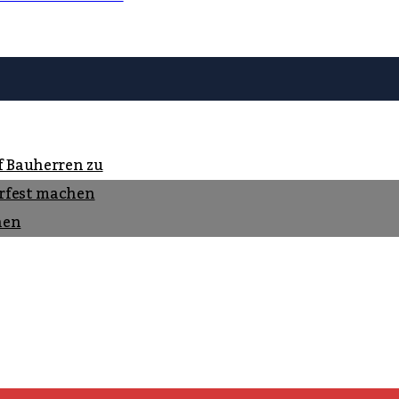
f Bauherren zu
rfest machen
nen