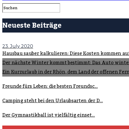
Neueste Beiträge
23. July 2020
Hausbau sauber kalkulieren: Diese Kosten kommen au
Der nächste Winter kommt bestimmt: Das Auto winte
Ein Kurzurlaub in der Rhön, dem Land der offenen Fer
Freunde fürs Leben: die besten Freundsc...
Camping steht bei den Urlaubsarten der D...
Der Gymnastikball ist vielfältig einset...