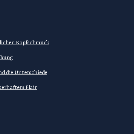
stlichen Kopfschmuck
ibung
ind die Unterschiede
berhaftem Flair