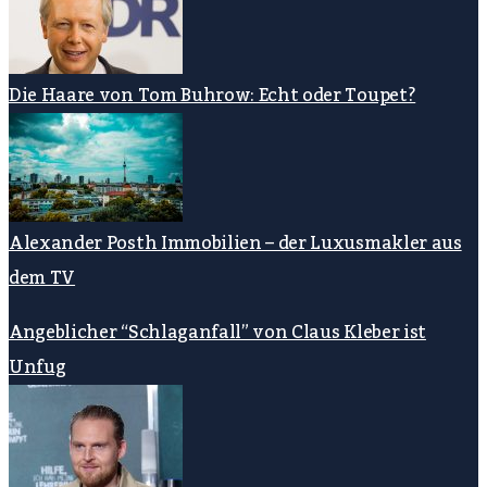
Die Haare von Tom Buhrow: Echt oder Toupet?
Alexander Posth Immobilien – der Luxusmakler aus
dem TV
Angeblicher “Schlaganfall” von Claus Kleber ist
Unfug