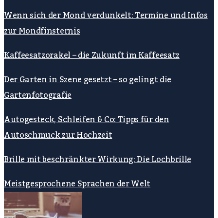
Wenn sich der Mond verdunkelt: Termine und Infos
zur Mondfinsternis
Kaffeesatzorakel – die Zukunft im Kaffeesatz
Der Garten in Szene gesetzt – so gelingt die
Gartenfotografie
Autogesteck, Schleifen & Co: Tipps für den
Autoschmuck zur Hochzeit
Brille mit beschränkter Wirkung: Die Lochbrille
Meistgesprochene Sprachen der Welt