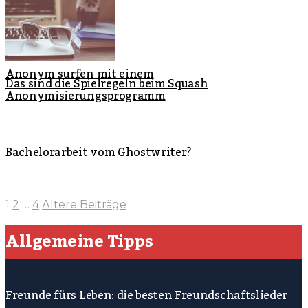
Anonym surfen mit einem
Das sind die Spielregeln beim Squash
Anonymisierungsprogramm
Bachelorarbeit vom Ghostwriter?
1
2
…
4
Ältere Beiträge
Allgemeine Tipps
Freunde fürs Leben: die besten Freundschaftslieder