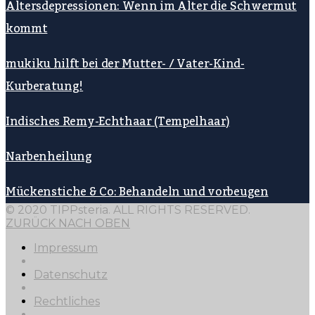
Altersdepressionen: Wenn im Alter die Schwermut
kommt
mukiku hilft bei der Mutter- / Vater-Kind-
Kurberatung!
Indisches Remy-Echthaar (Tempelhaar)
Narbenheilung
Mückenstiche & Co: Behandeln und vorbeugen
© 2020 TIPPsteria. ALL RIGHTS RESERVED.
ZURÜCK NACH OBEN
Impressum
Datenschutz
Rechtliches