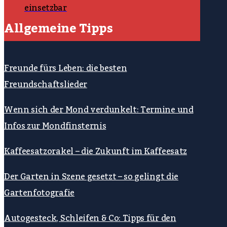
einsetzbar
Allgemeine Tipps
Freunde fürs Leben: die besten
Freundschaftslieder
Wenn sich der Mond verdunkelt: Termine und
Infos zur Mondfinsternis
Kaffeesatzorakel – die Zukunft im Kaffeesatz
Der Garten in Szene gesetzt – so gelingt die
Gartenfotografie
Autogesteck, Schleifen & Co: Tipps für den