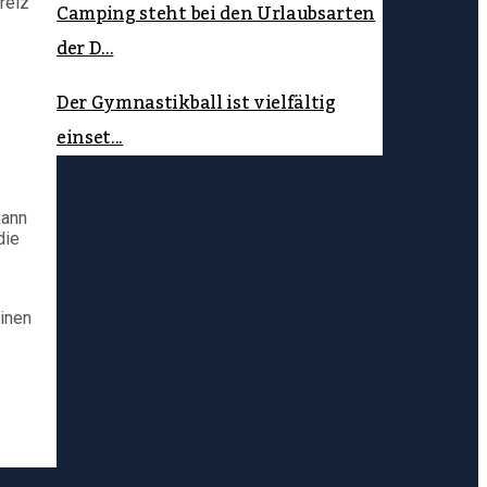
reiz
Camping steht bei den Urlaubsarten
der D...
Der Gymnastikball ist vielfältig
einset...
kann
die
einen