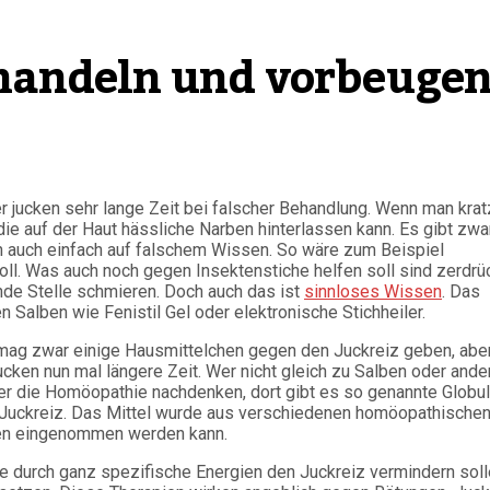
ehandeln und vorbeuge
 jucken sehr lange Zeit bei falscher Behandlung. Wenn man kratz
die auf der Haut hässliche Narben hinterlassen kann. Es gibt zwa
en auch einfach auf falschem Wissen. So wäre zum Beispiel
oll. Was auch noch gegen Insektenstiche helfen soll sind zerdrü
kende Stelle schmieren. Doch auch das ist
sinnloses Wissen
. Das
 Salben wie Fenistil Gel oder elektronische Stichheiler.
Es mag zwar einige Hausmittelchen gegen den Juckreiz geben, abe
ucken nun mal längere Zeit. Wer nicht gleich zu Salben oder ande
er die Homöopathie nachdenken, dort gibt es so genannte Globuli
 Juckreiz. Das Mittel wurde aus verschiedenen homöopathische
en eingenommen werden kann.
e durch ganz spezifische Energien den Juckreiz vermindern soll