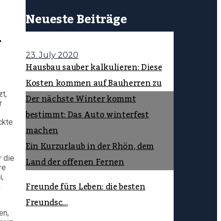
Neueste Beiträge
n
23. July 2020
Hausbau sauber kalkulieren: Diese
Kosten kommen auf Bauherren zu
t,
Der nächste Winter kommt
r
bestimmt: Das Auto winterfest
ckte
machen
Ein Kurzurlaub in der Rhön, dem
r die
Land der offenen Fernen
re
,
Freunde fürs Leben: die besten
n
Freundsc...
en,