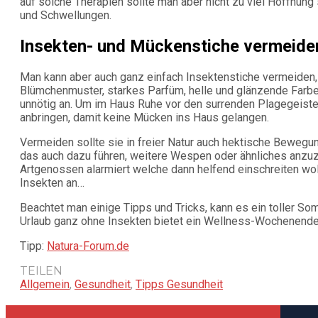
auf solche Therapien sollte man aber nicht zu viel Hoffnun
und Schwellungen.
Insekten- und Mückenstiche vermeide
Man kann aber auch ganz einfach Insektenstiche vermeiden,
Blümchenmuster, starkes Parfüm, helle und glänzende Farben 
unnötig an. Um im Haus Ruhe vor den surrenden Plagegeiste
anbringen, damit keine Mücken ins Haus gelangen.
Vermeiden sollte sie in freier Natur auch hektische Bewegu
das auch dazu führen, weitere Wespen oder ähnliches anzuzi
Artgenossen alarmiert welche dann helfend einschreiten wo
Insekten an…
Beachtet man einige Tipps und Tricks, kann es ein toller S
Urlaub ganz ohne Insekten bietet ein Wellness-Wochenende
Tipp:
Natura-Forum.de
TEILEN
Allgemein
,
Gesundheit
,
Tipps Gesundheit