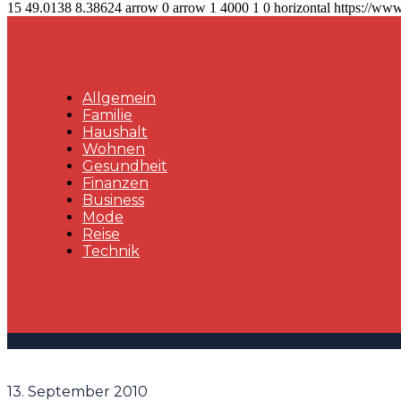
15
49.0138
8.38624
arrow
0
arrow
1
4000
1
0
horizontal
https://www
Allgemein
Familie
Haushalt
Wohnen
Gesundheit
Finanzen
Business
Mode
Reise
Technik
13. September 2010