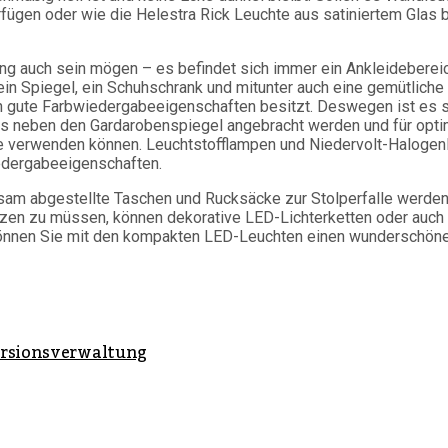
ügen oder wie die Helestra Rick Leuchte aus satiniertem Glas be
htung auch sein mögen – es befindet sich immer ein Ankleideberei
in Spiegel, ein Schuhschrank und mitunter auch eine gemütliche 
in gute Farbwiedergabeeigenschaften besitzt. Deswegen ist es s
ts neben den Gardarobenspiegel angebracht werden und für optim
se verwenden können. Leuchtstofflampen und Niedervolt-Halogenl
edergabeeigenschaften.
tsam abgestellte Taschen und Rucksäcke zur Stolperfalle werde
zen zu müssen, können dekorative LED-Lichterketten oder auch K
können Sie mit den kompakten LED-Leuchten einen wunderschöne
Versionsverwaltung