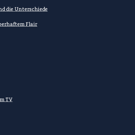
ind die Unterschiede
berhaftem Flair
em TV
g