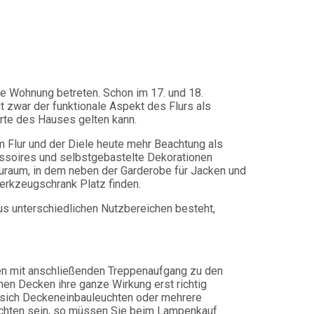
eue Wohnung betreten. Schon im 17. und 18.
t zwar der funktionale Aspekt des Flurs als
arte des Hauses gelten kann.
m Flur und der Diele heute mehr Beachtung als
essoires und selbstgebastelte Dekorationen
tauraum, in dem neben der Garderobe für Jacken und
erkzeugschrank Platz finden.
aus unterschiedlichen Nutzbereichen besteht,
elen mit anschließenden Treppenaufgang zu den
en Decken ihre ganze Wirkung erst richtig
en sich Deckeneinbauleuchten oder mehrere
euchten sein, so müssen Sie beim Lampenkauf