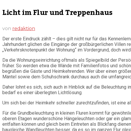
Licht im Flur und Treppenhaus
von
redaktion
Der erste Eindruck zählt – dies gilt nicht nur für das Kennenl
Jahrhundert glichen die Eingänge der großbürgerlichen Villen 
„Verkehrsknotenpunkt der Wohnung“ im Vordergrund, doch wird er
Da die Wohnungseinrichtung oftmals als Spiegelbild der Persönl
früher. So werden etwa die Wände mit Familienfotos und schö
begrüßen die Gäste und Heimkehrenden. Wer über einen größeren
Mäntel sowie dem Schuhschrank durchaus auch die umfangreich
Daher lohnt es sich, sich auch in Hinblick auf die Beleuchtun
bedarf es einer überlegten Lichtlösung.
Um sich bei der Heimkehr schneller zurechtzufinden, ist eine a
Für die Grundbeleuchtung in kleinen Fluren kommt für gewöhnl
oberen Etagen wunderschöne Hängeleuchten oder gar ein glamou
entfalten können und gleich beim Eintreten als Blickfang dien
baugleiche Wandleuchten besser, da es so im ganzen Flur glei