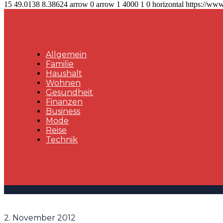
15
49.0138
8.38624
arrow
0
arrow
1
4000
1
0
horizontal
https://www
Allgemein
Familie
Haushalt
Wohnen
Gesundheit
Finanzen
Business
Mode
Reise
Technik
2. November 2012