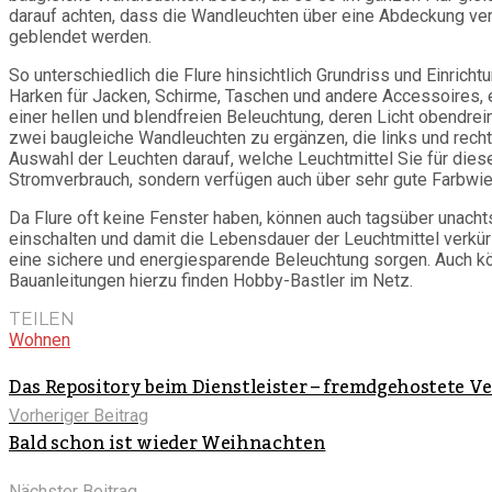
darauf achten, dass die Wandleuchten über eine Abdeckung verf
geblendet werden.
So unterschiedlich die Flure hinsichtlich Grundriss und Einric
Harken für Jacken, Schirme, Taschen und andere Accessoires, e
einer hellen und blendfreien Beleuchtung, deren Licht obendre
zwei baugleiche Wandleuchten zu ergänzen, die links und rech
Auswahl der Leuchten darauf, welche Leuchtmittel Sie für die
Stromverbrauch, sondern verfügen auch über sehr gute Farbwi
Da Flure oft keine Fenster haben, können auch tagsüber unach
einschalten und damit die Lebensdauer der Leuchtmittel verkür
eine sichere und energiesparende Beleuchtung sorgen. Auch 
Bauanleitungen hierzu finden Hobby-Bastler im Netz.
TEILEN
Wohnen
Das Repository beim Dienstleister – fremdgehostete 
Vorheriger Beitrag
Bald schon ist wieder Weihnachten
Nächster Beitrag