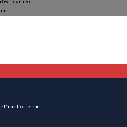
rfest machen
nen
ur Mondfinsternis