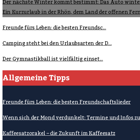
Der nächste Winter kommt bestimmt: Das Auto winte
Ein Kurzurlaub in der Rhön, dem Land der offenen Fer
Freunde fürs Leben: die besten Freundsc...
Camping steht bei den Urlaubsarten der D...
Der Gymnastikball ist vielfältig einset...
Allgemeine Tipps
Freunde fürs Leben: die besten Freundschaftslieder
Wenn sich der Mond verdunkelt: Termine und Infos z
Kaffeesatzorakel – die Zukunft im Kaffeesatz