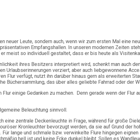
ernen neuer Leute, sondern auch, wenn wir zum ersten Mal eine n
repräsentativen Empfangshallen. In unseren modernen Zeiten steh
 meist so individuell gestaltet, dass er bis heute als Visitenk
ichkeit ihres Besitzers interpretiert wird, schenkt man auch de
nen Urlaubserinnerungen verziert, aber auch liebgewonnene Acc
 Flur verfügt, nutzt ihn darüber hinaus gern als erweiterten S
e Büchersammlung, das über alles geliebte Fahrrad oder der W
g im Flur einige Gedanken zu machen. Denn gerade wenn der Flur 
llgemeine Beleuchtung sinnvoll.
ich eine zentrale Deckenleuchte in Frage, während für große Di
röser Kronleuchter bevorzugt werden, da sie auf Grund der hoh
en. Für lange und schmale bzw. verwinkelte Flure hingegen eign
chmäßig hell ist und keine Ecke dunkel bleibt. Sollen es Wandl