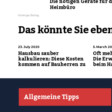
Die nötigen Geräte für d
Heimbüro
Vorheriger Beitrag
Das könnte Sie eben
23. July 2020
5. March 20
Hausbau sauber
Oft meh
kalkulieren: Diese Kosten
Die Er
kommen auf Bauherren zu
beim H
Allgemeine Tipps