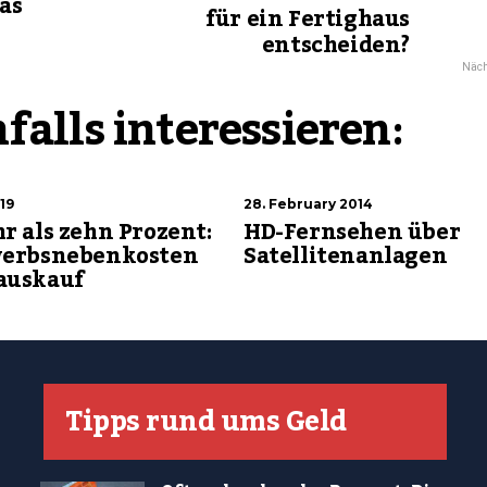
as
für ein Fertighaus
entscheiden?
Näch
falls interessieren:
19
28. February 2014
r als zehn Prozent:
HD-Fernsehen über
werbsnebenkosten
Satellitenanlagen
auskauf
Tipps rund ums Geld