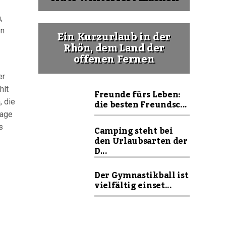
,
en
Ein Kurzurlaub in der
Rhön, dem Land der
offenen Fernen
er
hlt
Freunde fürs Leben:
, die
die besten Freundsc...
rage
s
Camping steht bei
den Urlaubsarten der
D...
Der Gymnastikball ist
vielfältig einset...